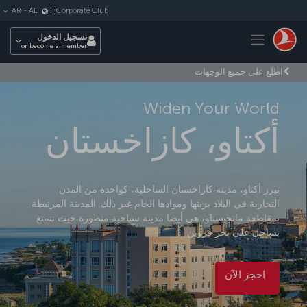
لتخطي إلى المحتوى الرئيسي
Corporate Club
AR
-
AE
Toggle navigation
تسجيل الدخول
or become a member
اطلع على جميع الوجهات
Widen Your World
أكتاو، كازاخستان
تبرز أكتاو، مدينة كازاخستان الساحلية، كواحدة من المدن
التجارية في البلاد بزيتها وموادها الخام غير ذلك. المدينة المرتبطة
بمقاطعة مانجيستاو، هي أيضا مدينة سياحية متطورة حيث تتمتع
بساحل على بحر قزوين.
احجز الآن