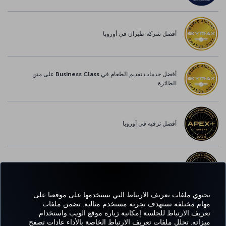
أفضل شركة طيران في أوروبا
أفضل خدمات تقديم الطعام في Business Class على متن
الطائرة
أفضل ترفيه في أوروبا
أفضل خدمة واي-فاي في أوروبا
تحتوي ملفات تعريف الارتباط التي نستخدمها على موقعنا على
مهام مختلفة تستهدف تجربة مستخدم مثالية. تضمن ملفات
تعريف الارتباط للجلسة إمكانية زيارة موقع الويب واستخدام
Facebook
Twitter
Instagram
YouTube
LinkedIn
تيك توك
Blog
Pinterest
واتساب
ميزاته. تحلل ملفات تعريف الارتباط الخاصة بالأداء عادات تصفح