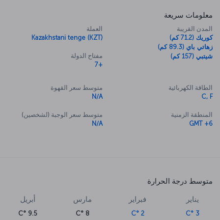
معلومات سريعة
المدن القريبة
العملة
كوريك (71.2 كم)
Kazakhstani tenge (KZT)
زهاتي باي (89.3 كم)
مفتاح الدولة
شيتبي (157 كم)
+7
الطاقة الكهربائية
متوسط سعر القهوة
N/A
C, F
المنطقة الزمنية
متوسط سعر الوجبة (لشخصين)
N/A
GMT +6
متوسط درجة الحرارة
يناير
فبراير
مارس
أبريل
9.5 °C
8 °C
2 °C
3 °C