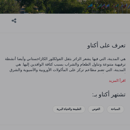
تعرف على أكتاو
هي المدينة، التي فيها يشعر الزائر بثقل الفولكلور الكازاخستاني وأيضا أنشطة
ترفيهية متنوعة وتناول الطعام والشراب بسبب كثافة الوافدين إليها. هي
المدينة، التي تضم مطاعم تركز على المأكولات الأوروبية والآسيوية والشرق
أوسطية وهي أيضا تحقق توقعات زائريها في عطلة البحر والرمال والشمس مع
اقرأ المزيد
مراكزها السياحية الواقعة على الساحل.
تشتهر أكتاو بـ:
السباحة
الغوص
الطبيعة والحياة البرية