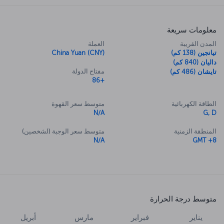
معلومات سريعة
المدن القريبة
العملة
تيانجين (138 كم)
China Yuan (CNY)
داليان (840 كم)
مفتاح الدولة
تايشان (486 كم)
+86
الطاقة الكهربائية
متوسط سعر القهوة
N/A
G, D
المنطقة الزمنية
متوسط سعر الوجبة (لشخصين)
N/A
GMT +8
متوسط درجة الحرارة
يناير
فبراير
مارس
أبريل