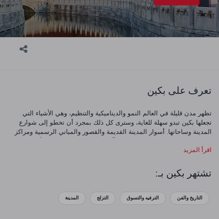
تعرف على بكين
تظهر مدن قليلة في العالم النمو والديناميكية والتنظيم، وهي الأشياء التي
تجعلها بكين تبدو سهلة للغاية، وسترى كل ذلك بمجرد أن تخطو إلى شوارع
المدينة وساحاتها. أسوار المدينة القديمة والقصور والمباني الرسمية ومراكز
التسوق والقصور القديمة كلها تخلق تآزر بين القديم والجديد وهو أمر مثير
اقرأ المزيد
للإعجاب بحق. هناك مجموعة كاملة من الأشياء التي يمكنك القيام بها في بكين
كما أن المدينة المحرمة المشهورة عالميا تعتبر المكان المثالي للبدء. هنا
سترى العمارة الإمبراطورية الرائعة وستكون قادرا على استكشاف القصور
تشتهر بكين بـ:
القديمة. تأكد من تخصيص الوقت لرؤية معابد بكين الرائعة كذلك، والتي تشمل
معبد السماء ومعبد يونغهي ومعبد كونفوشيوس. بمجرد الاستمتاع بمشاهدة
المعالم السياحية ليوم واحد، توجه لتنااول وجبة خفيفة في ميدان تيانانمين في
التاريخ والفن
الترفيه والتسوق
التزلج
المدينة
أحد المطاعم العديدة المحيطة به.