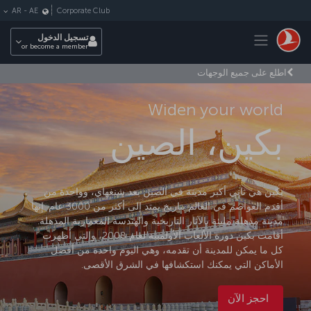
لتخطي إلى المحتوى الرئيسي
Corporate Club
AR
-
AE
Toggle navigation
تسجيل الدخول
or become a member
اطلع على جميع الوجهات
Widen your world
بكين، الصين
بكين هي ثاني أكبر مدينة في الصين بعد شنغهاي، وواحدة من
أقدم العواصم في العالم بتاريخ يمتد إلى أكثر من 3000 عام. إنها
مدينة مذهلة مليئة بالآثار التاريخية والهندسة المعمارية المذهلة.
أقامت بكين دورة الألعاب الأولمبية لعام 2008، والتي أظهرت
كل ما يمكن للمدينة أن تقدمه، وهي اليوم واحدة من أفضل
الأماكن التي يمكنك استكشافها في الشرق الأقصى.
احجز الآن