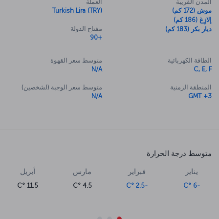
المدن القريبة
العملة
موش (172 كم)
Turkish Lira (TRY)
إلازِغ (186 كم)
مفتاح الدولة
ديار بكر (183 كم)
+90
الطاقة الكهربائية
متوسط سعر القهوة
N/A
C, E, F
المنطقة الزمنية
متوسط سعر الوجبة (لشخصين)
N/A
GMT +3
متوسط درجة الحرارة
يناير
فبراير
مارس
أبريل
11.5 °C
4.5 °C
-2.5 °C
-6 °C