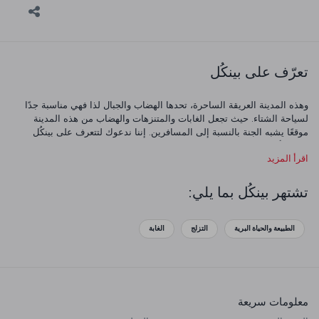
تعرّف على بينكُل
وهذه المدينة العريقة الساحرة، تحدها الهضاب والجبال لذا فهي مناسبة جدًا
لسياحة الشتاء. حيث تجعل الغابات والمتنزهات والهضاب من هذه المدينة
موقعًا يشبه الجنة بالنسبة إلى المسافرين. إننا ندعوك لتتعرف على بينكُل
بشكل أفضل.
اقرأ المزيد
تشتهر بينكُل بما يلي:
الطبيعة والحياة البرية
التزلج
الغابة
معلومات سريعة