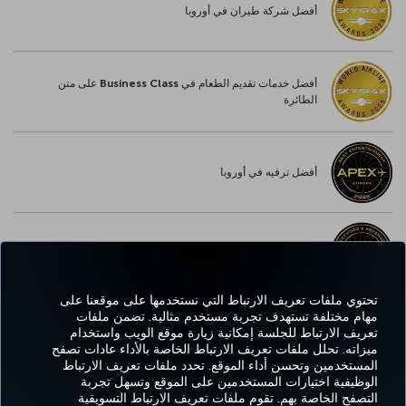
أفضل شركة طيران في أوروبا
أفضل خدمات تقديم الطعام في Business Class على متن
الطائرة
أفضل ترفيه في أوروبا
أفضل خدمة واي-فاي في أوروبا
تحتوي ملفات تعريف الارتباط التي نستخدمها على موقعنا على
مهام مختلفة تستهدف تجربة مستخدم مثالية. تضمن ملفات
تعريف الارتباط للجلسة إمكانية زيارة موقع الويب واستخدام
Facebook
Twitter
Instagram
YouTube
LinkedIn
تيك توك
Blog
Pinterest
واتساب
ميزاته. تحلل ملفات تعريف الارتباط الخاصة بالأداء عادات تصفح
المستخدمين وتحسن أداء الموقع. تحدد ملفات تعريف الارتباط
الوظيفية اختيارات المستخدمين على الموقع وتسهل تجربة
التصفح الخاصة بهم. تقوم ملفات تعريف الارتباط التسويقية
الحجز
العروض
CORPORATE
kish