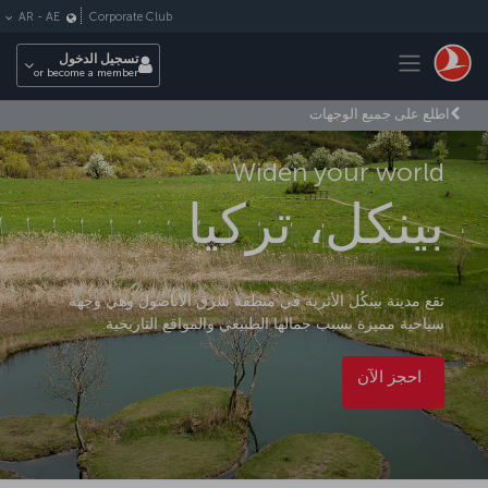
لتخطي إلى المحتوى الرئيسي
Corporate Club
AR
-
AE
Toggle navigation
تسجيل الدخول
or become a member
اطلع على جميع الوجهات
Widen your world
بينكل، تركيا
تقع مدينة بينكُل الأثرية في منطقة شرق الأناضول وهي وجهة
سياحية مميزة بسبب جمالها الطبيعي والمواقع التاريخية.
احجز الآن