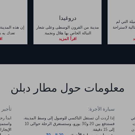
دروغيدا
ميلة التي لم
الية لاستراحة
مدينة من القرون الوسطى وعلى شعار
إن هذه المدينة 
النبالة الخاص بها هلال ونجمة.
تعدك به هو
د
اقرأ المزيد
اق
معلومات حول مطار دبلن
سيارة الأجرة:
تأجير 
مبنى الركاب 1 ومبنى الركاب 2 في
إذا أردت أن تستقل التاكسي للوصول إلى وسط المدينة،
ت
فستدفع بين 20 و30 يورو، وستستغرق الرحلة حوالى 10
مدن
إلى 15 دقيقة.
الإيجارات 