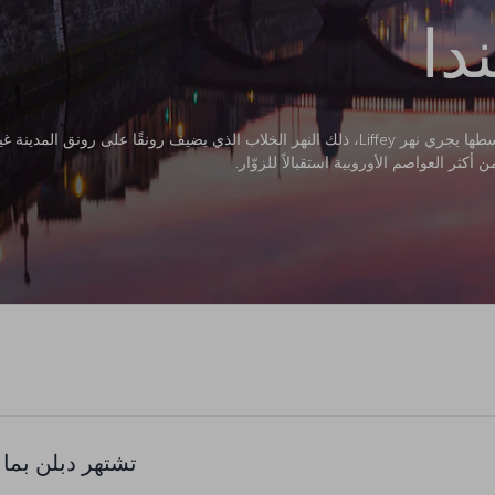
دا
دبلن هي عاصمة جمهورية إيرلندا وفي وسطها يجري نهر Liffey، ذلك النهر الخلاب الذي يضيف رونقً
ثر العواصم الأوروبية استقبالاً للزوّار.
تشتهر دبلن بما 