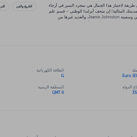
 طريقة لاختبار هذا الجمال هي بمجرد السير في أرجاء
التاريخ والفن
التر
مدينتك المثالية! إن متحف أيرلندا الوطني – قسم علم
الآثار ومعرض أيرلندا الوطني ومتحف الكتّاب في دبلن وسفينة Jeanie Johnston، والعديد غيرها من
 القديمة في كلية الثالوث أيضًا كل اهتمام، كونها
تضم عددًا من المخطوطات التاريخية التي لا تقدّر بثمن. تسوّق وتناول الطعام في شارع Grafton، واستمتع
در ما تشتهيه نفسك.
لة
الطاقة الكهربائية
G
Euro (E
ح الدولة
المنطقة الزمنية
GMT 0