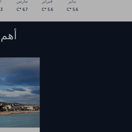
يناير
فبراير
مارس
أ
 °C
6.7 °C
5.6 °C
5.6 °C
أهم 