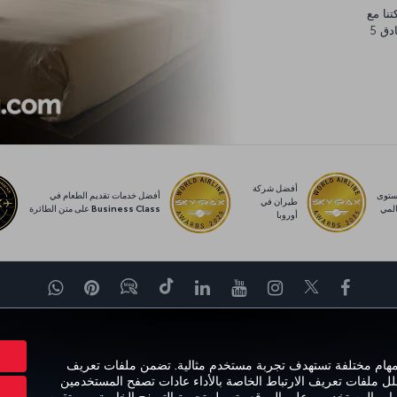
يورو، والتي يمكنك إنفاقها في أي مكان من مساكن عائلية وفنادق 5
أفضل شركة
توى
أفضل خدمات تقديم الطعام في
طيران في
لمي
Business Class على متن الطائرة
أوروبا
Facebook
Twitter
Instagram
YouTube
LinkedIn
تيك توك
Blog
Pinterest
واتساب
برة
العروض والوجهات
مساعدة
MILES&SMILES
ORPORATE CLUB
 مهام مختلفة تستهدف تجربة مستخدم مثالية. تضمن ملفات تعريف
حلل ملفات تعريف الارتباط الخاصة بالأداء عادات تصفح المستخدمين