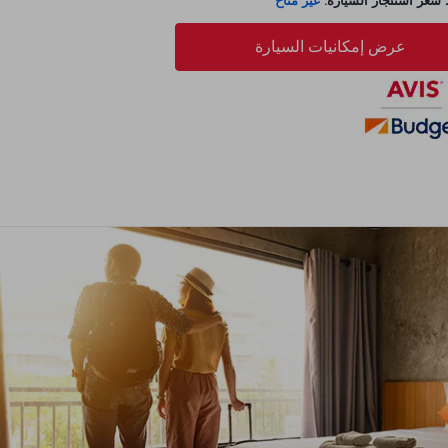
عر استئجار السيارة:
غير متاح
عرض إمكانيات السيارة