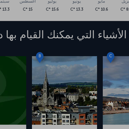
بريل
مايو
يونيو
يوليو
أغسطس
سبتمب
13.3 °C
15 °C
15.6 °C
13.3 °C
10.6 °C
8.3
الأشياء التي يمكنك القيام بها
د
B
C