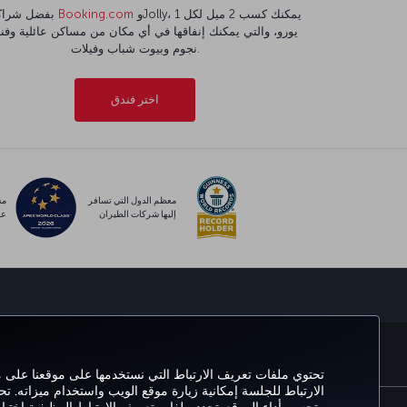
وJolly، يمكنك كسب 2 ميل لكل 1
Booking.com
بفضل شراكتنا مع
نجوم وبيوت شباب وفيلات.
اختر فندق
معظم الدول التي تسافر
مس
إليها شركات الطيران
عا
الحجز والإدارة
خ
تحتوي ملفات تعريف الارتباط التي نستخدمها على موقعنا على
الارتباط للجلسة إمكانية زيارة موقع الويب واستخدام ميزاته. ت