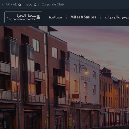
Corporate Club
بحث
AE
-
AR
تسجيل الدخول
روض والوجهات
Miles&Smiles
مساعدة
or become a member