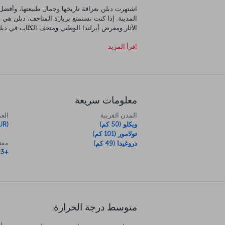
اشتهرت دبلن بعراقة تاريخها وجمال طبيعتها، وأفضل
المدينة. إذا كنت تستمتع بزيارة المتاحف، دبلن هي 
المتاحف تعرض ماضي المدينة العظيم. تستحق المكتبة
اقرأ المزيد
بألذّ الأطباق المحلية، وبالتسوّق ومشاهدة الناس بق
معلومات سريعة
المدن القريبة
العم
ويكلو (50 كم)
UR)
تولامور (101 كم)
مفتا
دروغيدا (49 كم)
+353
متوسط درجة الحرارة