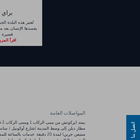
براي
تُعتبر هذه البلدة الج
يفسدها الإنسان بعد مث
قصيرة.
اقرأ المزي
المواصلات العامة
يمتد ايركوتش من 
اتصل بنا
مطار دبلن إلى وسط المدينة (شارع أوكونيل / سان
ستيفن جرين) لمدة 20 دقيقة. خدمات بالساعة لل