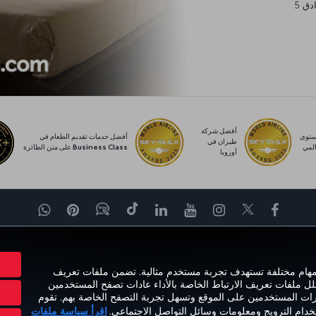
يورو، والتي يمكنك إنفاقها في أي مكان من مساكن عائلية وفنادق 5
أفضل شركة
توى
أفضل خدمات تقديم الطعام في
طيران في
لمي
Business Class على متن الطائرة
أوروبا
Facebook
Twitter
Instagram
YouTube
LinkedIn
تيك توك
Blog
Pinterest
واتساب
برة
العروض والوجهات
مساعدة
MILES&SMILES
ORPORATE CLUB
 مهام مختلفة تستهدف تجربة مستخدم مثالية. تضمن ملفات تعريف
حلل ملفات تعريف الارتباط الخاصة بالأداء عادات تصفح المستخدمين
ارات المستخدمين على الموقع وتسهل تجربة التصفح الخاصة بهم. تقوم
تخدام الترويج ومعلومات وسائل التواصل الاجتماعي.
اقرأ سياسة ملفات
حقوق المسافر
تغيير إعدادات ملفات تعريف الارتباط
خطة خدمة عملاء وزارة النقل