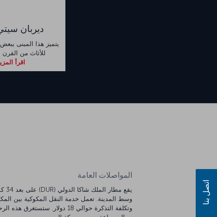
ديربان سيت
يتميز هذا المبنى ببعض ا
للأثاث من القرن 
اقرأ المزي
المواصلات العامة
اتصل بنا
يقع مطار الملك 
وسط المدينة. تعمل خدمة النقل المكوكية بين المكا
وتكلفة التذكرة حوالي 18 دولار. ستستغرق هذه ال