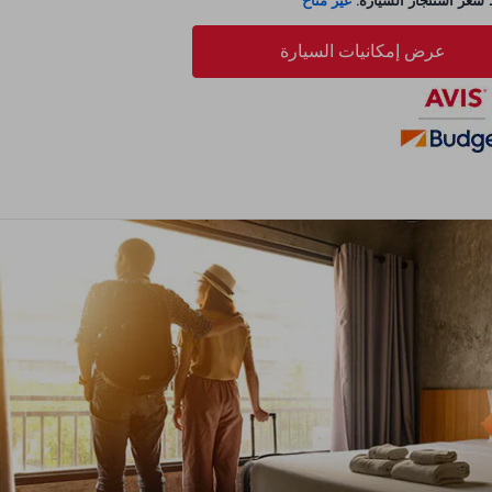
عر استئجار السيارة:
غير متاح
عرض إمكانيات السيارة