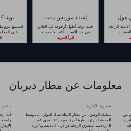
ي هول
إستاد موزيس مديبا
يوشاكا
لأمثلة الرائعة
حيث توجد أطول أرجوحة في العالم
استمتع بيوم م
العشرين.
في هذا الإستاد الكبير والحديث.
على المخلوقا
د
اقرأ المزيد
اق
معلومات عن مطار ديربان
سيارة الأجرة:
تأجير 
شاكا الدولي (DUR) على بعد 34 كم من
يمكنك الوصول من مطار الملك شاكا الدولي إلى وسط
نين،
المدينة أسرع بسيارة أجرة. مع حركة المرور غير
رحلة
المزدحمة تستغرق الرحلة حوالي 35 دقيقة ولا تزيد
الإيجارات 