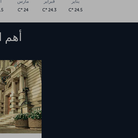
يناير
فبراير
مارس
أ
5 °C
24 °C
24.3 °C
24.5 °C
أهم ا