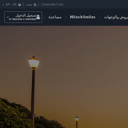
Corporate Club
بحث
AE
-
AR
تسجيل الدخول
روض والوجهات
Miles&Smiles
مساعدة
or become a member