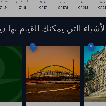
بريل
مايو
يونيو
يوليو
أغسطس
سبتمب
19 °C
18 °C
17 °C
17.5 °C
19.5 °C
21.
لأشياء التي يمكنك القيام بها
دي
C
A