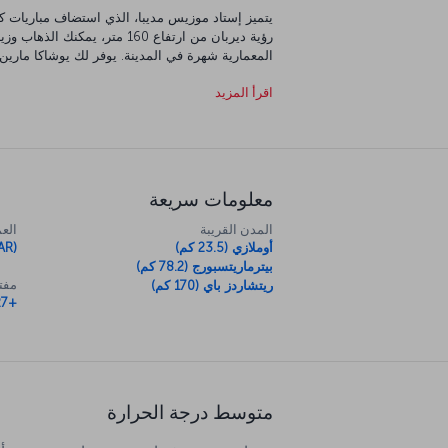
رؤية ديربان من ارتفاع 160 متر،
المعمارية شهرة في المدينة. يوفر لك يوشاكا مارين
كنت شجاع بما يكفي! سافر قليلا خارج المدينة إلى 
اقرأ المزيد
الملونة لزولوس والذهاب في رحلة سفاري لمشاهدة ب
الطبيعي.
معلومات سريعة
المدن القريبة
العم
أوملازي (23.5 كم)
AR)
بيترماريتسبورج (78.2 كم)
مفتا
ريتشاردز باي (170 كم)
+27
متوسط درجة الحرارة