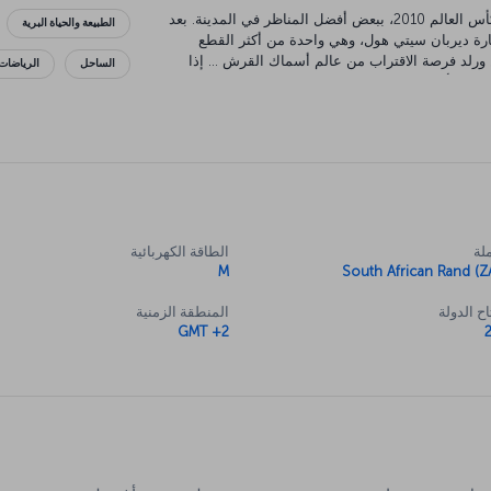
يتميز إستاد موزيس مديبا، الذي استضاف مباريات كأس العالم 2010، ببعض أفضل المناظر في المدينة. بعد
الطبيعة والحياة البرية
 يمكنك الذهاب وزيارة ديربان سيتي هول، وهي واحدة من أكثر القطع
 ورلد فرصة الاقتراب من عالم أسماك القرش ... إذا
الساحل
الرياضات
وادي الألف تل وستكون قادر على اكتشاف الثقافة
عض أكثر الكائنات المهيبة في العالم في محيطها
لة
الطاقة الكهربائية
M
South African Rand (Z
ح الدولة
المنطقة الزمنية
GMT +2