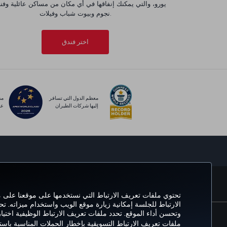
نجوم وبيوت شباب وفيلات.
اختر فندق
معظم الدول التي تسافر
مس
إليها شركات الطيران
عا
الحجز والإدارة
خ
تحتوي ملفات تعريف الارتباط التي نستخدمها على موقعنا على
الارتباط للجلسة إمكانية زيارة موقع الويب واستخدام ميزاته. ت
وتحسن أداء الموقع. تحدد ملفات تعريف الارتباط الوظيفية اختي
ملفات تعريف الارتباط التسويقية بإخطار الحملات المناسبة باس
سياسة الخصوصية وملفات تعريف الارتباط
إشعار قانوني