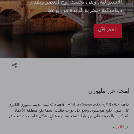
الأسترالية، وهي تجسد روح العصر وتقدم
ديناميكية حضرية فريدة من نوعها.
احجز الآن
لمحة عن ملبورن
<p xmlns="http://www.w3.org/1999/xhtml">تمتد مدينة ملبورن الكبرى
على طول خليج هوبسون وسواحل بورت فيليب، بينما تقع منطقة الأعمال
المركزية بالمدينة على نهر يارا. تتمتع بمناخ معتدل بشكل عام، حيث تنخفض
درجات الحرارة إلى حوالي 7 درجات مئوية خلال أشهر الشتاء. </p><p
اقرأ المزيد
xmlns="http://www.w3.org/1999/xhtml">تتميز ملبورن بالتنوع الثقافي،
حيث أن حوالي 30% من سكانها ولدوا في الخارج. تتميز المدينة الديناميكية