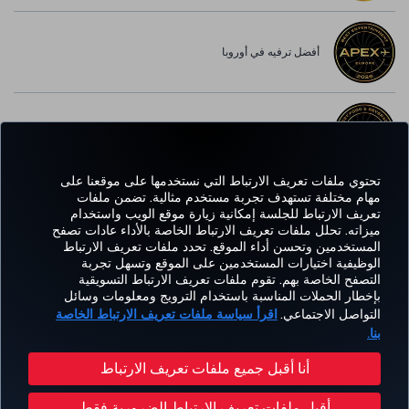
أفضل ترفيه في أوروبا
أفضل خدمة واي-فاي في أوروبا
تحتوي ملفات تعريف الارتباط التي نستخدمها على موقعنا على
مهام مختلفة تستهدف تجربة مستخدم مثالية. تضمن ملفات
تعريف الارتباط للجلسة إمكانية زيارة موقع الويب واستخدام
Facebook
Twitter
Instagram
YouTube
LinkedIn
تيك توك
Blog
Pinterest
واتساب
ميزاته. تحلل ملفات تعريف الارتباط الخاصة بالأداء عادات تصفح
المستخدمين وتحسن أداء الموقع. تحدد ملفات تعريف الارتباط
الوظيفية اختيارات المستخدمين على الموقع وتسهل تجربة
التصفح الخاصة بهم. تقوم ملفات تعريف الارتباط التسويقية
الحجز
العروض
CORPORATE
kish
خبرة
مساعدة
MILES&SMILES
بإخطار الحملات المناسبة باستخدام الترويج ومعلومات وسائل
والإدارة
والوجهات
CLUB
lines
التواصل الاجتماعي.
اقرأ سياسة ملفات تعريف الارتباط الخاصة
بنا.
سياسة الخصوصية وملفات تعريف الارتباط
إشعار قانوني
حقوق المسافر
أنا أقبل جميع ملفات تعريف الارتباط
تغيير إعدادات ملفات تعريف الارتباط
خطة خدمة عملاء وزارة النقل الأمريكية
أقبل ملفات تعريف الارتباط الضرورية فقط