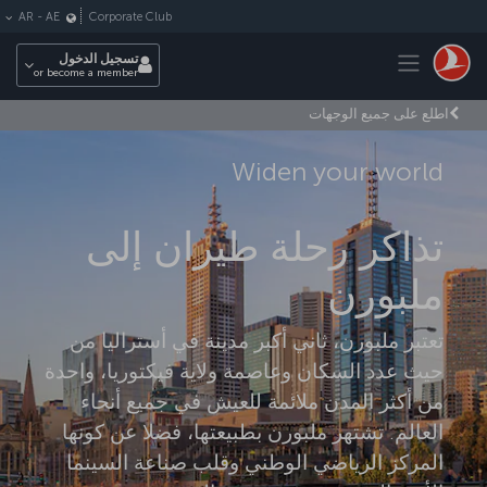
لتخطي إلى المحتوى الرئيسي
Corporate Club
AR
-
AE
Toggle navigation
تسجيل الدخول
or become a member
اطلع على جميع الوجهات
Widen your world
تذاكر رحلة طيران إلى
ملبورن
تعتبر ملبورن، ثاني أكبر مدينة في أستراليا من
حيث عدد السكان وعاصمة ولاية فيكتوريا، واحدة
من أكثر المدن ملائمة للعيش في جميع أنحاء
العالم. تشتهر ملبورن بطبيعتها، فضلا عن كونها
المركز الرياضي الوطني وقلب صناعة السينما