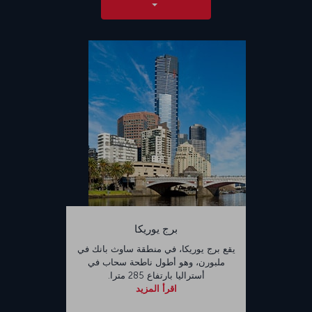
برج يوريكا
يقع برج يوريكا، في منطقة ساوث بانك في
ملبورن، وهو أطول ناطحة سحاب في
أستراليا بارتفاع 285 مترا.
اقرأ المزيد