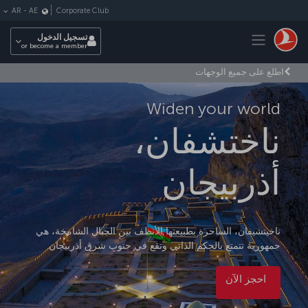
لتخطي إلى المحتوى الرئيسي
Corporate Club
AR
-
AE
Toggle navigation
تسجيل الدخول
or become a member
اطلع على جميع الوجهات
Widen your world
ناختشفان،
أذربيجان
ناخيتشيفان، الساحرة بطبيعتها الأنظف بين الجبال الشامخة، هي
جمهورية تتمتع بالحكم الذاتي وتقع في جنوب شرق أذربيجان.
احجز الآن