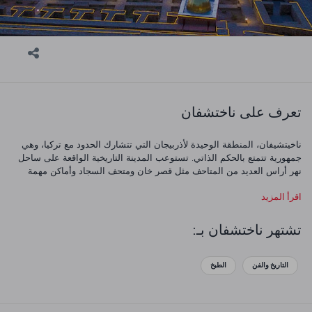
تعرف على ناختشفان
ناخيتشيفان، المنطقة الوحيدة لأذربيجان التي تتشارك الحدود مع تركيا، وهي
جمهورية تتمتع بالحكم الذاتي. تستوعب المدينة التاريخية الواقعة على ساحل
نهر أراس العديد من المتاحف مثل قصر خان ومتحف السجاد وأماكن مهمة
للغاية مثل ضريح مؤمن خاتون وضريح نوح. يقع مركز دوزداغ للعلاج الطبيعي
اقرأ المزيد
على عمق 180 متر تحت سطح الأرض، وهو وجهة متكررة لمرضى الربو
والتهاب الشعب الهوائية الذين يسعون للشفاء منذ فترة روسيا السوفيتية.
ناخيتشيفان، موطنا لموارد طبيعية غنية مثل المياه المعدنية والصودا والملح،
تشتهر ناختشفان بـ:
تدعوك إلى اكتشافات صحية.
التاريخ والفن
الطبخ