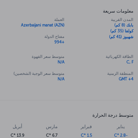
معلومات سريعة
المدن القريبة
العملة
بابك (8 كم)
Azerbaijani manat (AZN)
كولفا (35 كم)
مفتاح الدولة
شهبوز (41 كم)
+994
الطاقة الكهربائية
متوسط سعر القهوة
N/A
C, F
المنطقة الزمنية
متوسط سعر الوجبة (لشخصين)
N/A
GMT +4
متوسط درجة الحرارة
يناير
فبراير
مارس
أبريل
13.9 °C
6.7 °C
1.5 °C
-2.8 °C