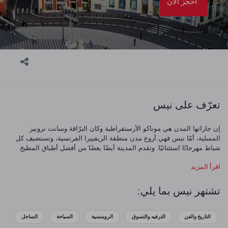
احجز الآن
تعرّف على نيس
إن جاراتها المدن هي موناكو الأرستقراطية وكان البرّاقة وسانت تروبيز
المسلية، أمّا نيس فهي أروع مدن منطقة الريفييرا الفرنسية، وتستضيف كل
شباط مهرجانًا استثنائيًا. وتقدم المدينة أيضًا بعضًا من أفضل أطباق المطبخ
الفرنسي الجنوبي، في العديد من المطاعم الحائزة على نجمة ميشلين
اقرأ المزيد
Micheline. في شوارع المدينة الضيقة، ستجد مبانيَ مطلية بتدرجات الألوان
الباهتة وشرفات مزيّنة بالأزهار ومصارع نوافذ فيروزية اللون. وأثناء التجوّل في
أرجائها، قد ترغب في اختيار كيس من الخزامى المجففة أو قنينة من زيت
تشتهر نيس بما يلي:
الزيتون المصنوع محليًا لتخلّد بها ذكرى رحلتك.
التاريخ والفن
الترفيه والتسوق
الرومنسية
السباحة
الساحل