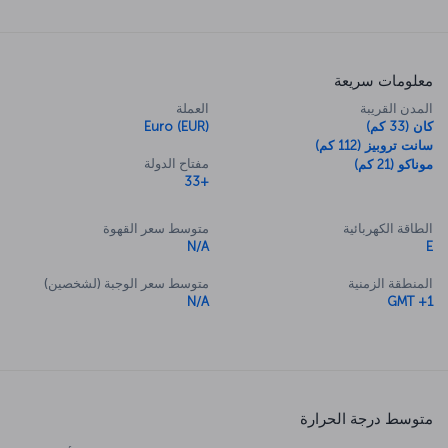
معلومات سريعة
المدن القريبة
العملة
كان (33 كم)
Euro (EUR)
سانت تروبيز (112 كم)
مفتاح الدولة
موناكو (21 كم)
+33
الطاقة الكهربائية
متوسط سعر القهوة
N/A
E
المنطقة الزمنية
متوسط سعر الوجبة (لشخصين)
N/A
GMT +1
متوسط درجة الحرارة