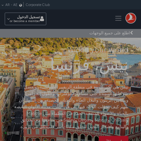
لتخطي إلى المحتوى الرئيسي
Corporate Club
AR
-
AE
Toggle navigation
تسجيل الدخول
or become a member
اطلع على جميع الوجهات
Widen your world
نيس، فرنسا
نيس هي أكبر مدينة في منطقة الريفييرا الفرنسية، وبفضل
شواطئها الممتدة على مسافة كيلومترات وحقول الخزامى
وبساتين الزيتون والتلال الغنّاء والوديان الخصبة، من السهل أن
نفهم كيف تحوّلت الحياة فيها إلى فن. نيس، مدينة الألوان النابضة
بالحياة والأضواء المشعّة، تجمع فن العظماء مثل Matisse
وChagall وMonet وDegas وSisley في متاحفها مع الحدائق
والينابيع وأشجار النخيل لتخلق مكانًا يأسر قلب كل من يزوره.