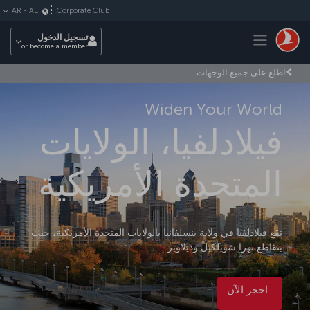
لتخطي إلى المحتوى الرئيسي
Corporate Club
AR
-
AE
Toggle navigation
تسجيل الدخول
or become a member
اطلع على جميع الوجهات
Widen Your World
فيلادلفيا، الولايات
المتحدة الأمريكية
تقع فيلادلفيا في ولاية بنسلفانيا بالولايات المتحدة الأمريكية، حيث
يتقاطع نهرا شويلكيل وديلاوير.
احجز الآن