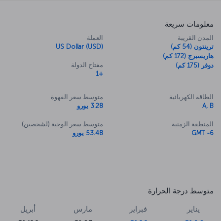
معلومات سريعة
المدن القريبة
العملة
ترينتون (54 كم)
US Dollar (USD)
هاريسبرج (172 كم)
مفتاح الدولة
دوفر (175 كم)
+1
الطاقة الكهربائية
متوسط سعر القهوة
A, B
3.28 يورو
المنطقة الزمنية
متوسط سعر الوجبة (لشخصين)
GMT -6
53.48 يورو
متوسط درجة الحرارة
يناير
فبراير
مارس
أبريل