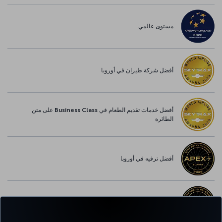
مستوى عالمي
أفضل شركة طيران في أوروبا
أفضل خدمات تقديم الطعام في Business Class على متن
الطائرة
أفضل ترفيه في أوروبا
أفضل خدمة واي-فاي في أوروبا