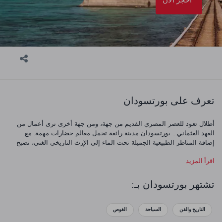
تعرف على بورتسودان
أطلال تعود للعصر المصري القديم من جهة، ومن جهة أخرى نرى أعمال من
العهد العثماني... بورتسودان مدينة رائعة تحمل معالم حضارات مهمة. مع
إضافة المناظر الطبيعية الجميلة تحت الماء إلى الإرث التاريخي الغني، تصبح
المدينة مكان لابد من اكتشافه. بورتسودان هي وجهة لا غنى عنها لعشاق
اقرأ المزيد
الغوص على وجه الخصوص.
تشتهر بورتسودان بـ:
التاريخ والفن
السباحة
الغوص