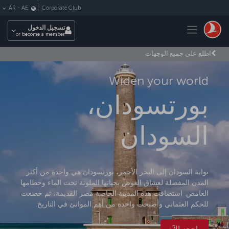
لتخطي إلى المحتوى الرئيسي
Corporate Club
AR
-
AE
Toggle navigation
تسجيل الدخول
or become a member
اطلع على جميع الوجهات
Widen your world
بورتسودان،
السودان
بوابة السودان إلى البحر الأحمر، بورتسودان هي واحدة من أكثر
المدن المفضلة لعشاق الغوص بحياتها الملونة تحت الماء وحطامها
الغامض. استضافت هذه المدينة الخاصة مصر القديمة، ثم خضعت
للحكم العثماني وأصبحت واحدة من أهم الموانئ في التاريخ.
احجز الآن