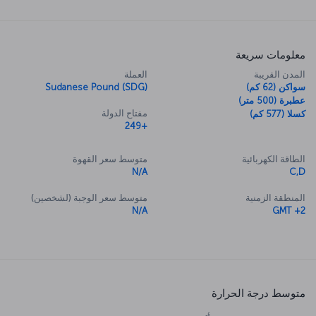
معلومات سريعة
المدن القريبة
العملة
سواكن (62 كم)
Sudanese Pound (SDG)
عطبرة (500 متر)
مفتاح الدولة
كسلا (577 كم)
+249
الطاقة الكهربائية
متوسط سعر القهوة
N/A
C,D
المنطقة الزمنية
متوسط سعر الوجبة (لشخصين)
N/A
GMT +2
متوسط درجة الحرارة