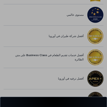
مستوى عالمي
أفضل شركة طيران في أوروبا
أفضل خدمات تقديم الطعام في Business Class على متن
الطائرة
أفضل ترفيه في أوروبا
أفضل خدمة واي-فاي في أوروبا