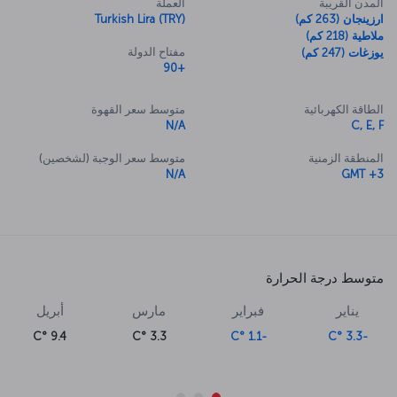
المدن القريبة
العملة
ارزينجان (263 كم)
Turkish Lira (TRY)
ملاطية (218 كم)
مفتاح الدولة
يوزغات (247 كم)
+90
الطاقة الكهربائية
متوسط سعر القهوة
N/A
C, E, F
المنطقة الزمنية
متوسط سعر الوجبة (لشخصين)
N/A
GMT +3
متوسط درجة الحرارة
يناير
فبراير
مارس
أبريل
9.4 °C
3.3 °C
-1.1 °C
-3.3 °C