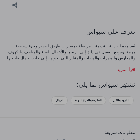
تعرف على سيواس
تُعد هذه المدينة القديمة المرتبطة بمسارات طريق الحرير وجهة سياحية
مهمة، ويرجع الفضل في ذلك إلى تاريخها والأعمال الفنية والمتاحف والكهوف
والمدارس والممرات والهضاب والمقابر التي تحويها، إلى جانب جمال طبيعتها
الآخاذ. نقترح عليك أن تلقي نظرة عن قُرب على سيواس.
اقرأ المزيد
تشتهر سيواس بما يلي:
التاريخ والفن
الطبيعة والحياة البرية
الجبال
معلومات سريعة