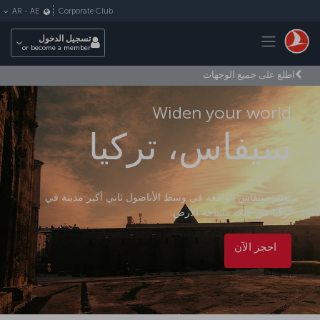
لتخطي إلى المحتوى الرئيسي
Corporate Club
AR
-
AE
Toggle navigation
تسجيل الدخول
or become a member
اطلع على جميع الوجهات
Widen your world
سيفاس، تركيا
تعتبر سيفاس الواقعة في وسط الأناضول ثاني أكبر مدينة في
تركيا من حيث مساحة الأرض.
احجز الآن