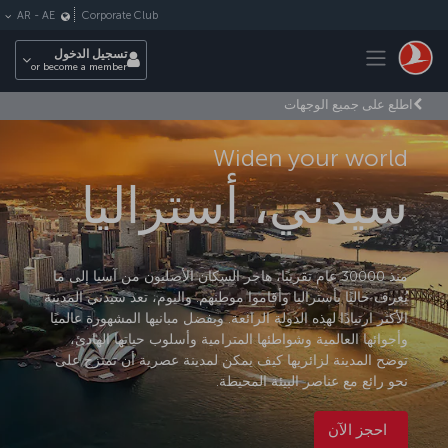
لتخطي إلى المحتوى الرئيسي
Corporate Club
AR
-
AE
Toggle navigation
تسجيل الدخول
or become a member
اطلع على جميع الوجهات
Widen your world
سيدني، أستراليا
منذ 30000 عام تقريبًا، هاجر السكان الأصليون من آسيا إلى ما
يُعرف حاليًا بأستراليا وأقاموا موطنهم. واليوم، تعد سيدني المدينة
الأكثر ارتيادًا لهذه الدولة الرائعة. وبفضل مبانيها المشهورة عالميًا
وأجوائها العالمية وشواطئها المترامية وأسلوب حياتها الهادئ،
توضح المدينة لزائريها كيف يمكن لمدينة عصرية أن تمتزج على
نحو رائع مع عناصر البيئة المحيطة.
احجز الآن