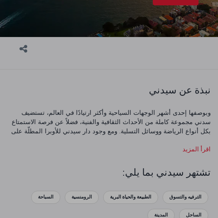
نبذة عن سيدني
وبوصفها إحدى أشهر الوجهات السياحية وأكثر ارتيادًا في العالم، تستضيف
سدني مجموعة كاملة من الأحداث الثقافية والفنية، فضلاً عن فرصة الاستمتاع
بكل أنواع الرياضة ووسائل التسلية. ومع وجود دار سيدني للأوبرا المطلّة على
اليخوت العائمة بامتداد المياه الكريستالية الزرقاء، وشاطئ بوندي المذهل،
اقرأ المزيد
والإطلالات الخلّابة من مِرقب برج سيدني، التي تعد فقط بعضًا من الوجهات
الجديرة بالمشاهدة في المدينة، يصعب عليك أن تتخيل كيفية التوفيق بين كل
ما تراه وتفعله هناك خلال زيارتك. أيًا كان ما تقرر عمله أثناء وجودك هنا،
تشتهر سيدني بما يلي:
سيساعدك مناخ سيدني المعتدل طوال العام وهواء المحيط المُنعش والفنون
والثقافة ووسائل التسلية والترفيه في قضاء رحلة لا تُنسى.
الترفيه والتسوق
الطبيعة والحياة البرية
الرومنسية
السباحة
الساحل
المدينة