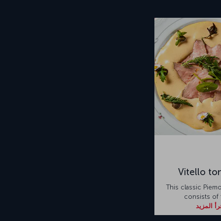
Vitello to
This classic Piem
consists of 
رأ المزيد