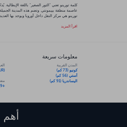
كلمة تورينو تعني "الثور الصغير" باللغة الإيطالية. ي
عاصمة منطقة بييمونتي. وتضم هذه المدينة الجميلة آث
تورينو هي مركز النقل داخل أوروبا ويوجد بها العدي
على هذه الوجهة السياحية الشهيرة التي استضافت الألعا
اقرأ المزيد
معلومات سريعة
المدن القريبة
العم
كونيو (73 كم)
UR)
أستي (56 كم)
مفتا
اليساندريا (91 كم)
+39
أهم ا