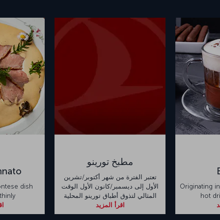
مطبخ تورينو
nnato
تعتبر الفترة من شهر أكتوبر/تشرين
Originating in
الأول إلى ديسمبر/كانون الأول الوقت
ontese dish
hot dr
المثالي لتذوق أطباق تورينو المحلية
thinly
د
اقرأ المزيد
اق