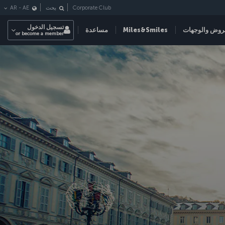
Corporate Club
بحث
AE
-
AR
تسجيل الدخول
روض والوجهات
Miles&Smiles
مساعدة
or become a member