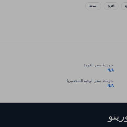
خ
التزلج
المدينة
متوسط سعر القهوة
N/A
متوسط سعر الوجبة (لشخصين)
N/A
رينو