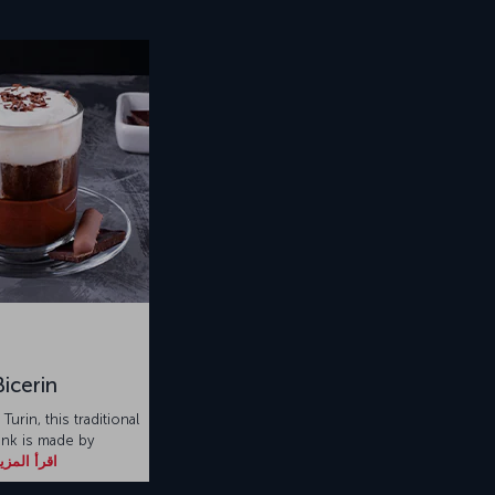
Bicerin
 Turin, this traditional
ink is made by
اقرأ المزي