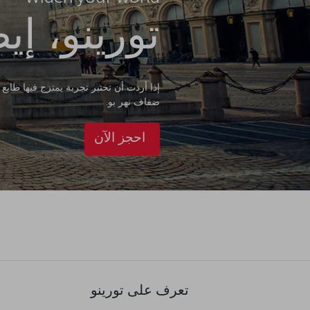
تورينو، إيط
إذا أردت أن تختبر تجربة يمتزج فيها طابع ا
ضفاف نهر بو.
احجز الآن
تعرف على تورينو