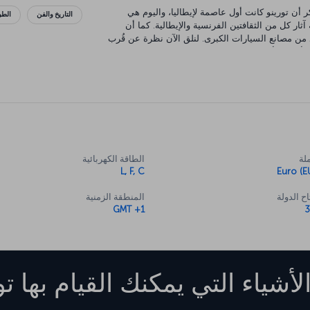
ُذكر أن تورينو كانت أول عاصمة لإيطاليا، واليوم هي
التاريخ والفن
الطب
ار كل من الثقافتين الفرنسية والإيطالية. كما أن
د من مصانع السيارات الكبرى. لنلق الآن نظرة عن قُرب
ب الأوليمبية الشتوية لعام 2006.
لة
الطاقة الكهربائية
L, F, C
Euro (E
ح الدولة
المنطقة الزمنية
GMT +1
لأشياء التي يمكنك القيام بها
تو