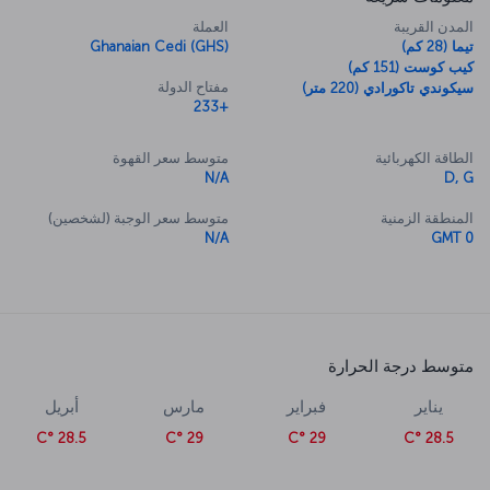
المدن القريبة
العملة
تيما (28 كم)
Ghanaian Cedi (GHS)
كيب كوست (151 كم)
مفتاح الدولة
سيكوندي تاكورادي (220 متر)
+233
الطاقة الكهربائية
متوسط سعر القهوة
N/A
D, G
المنطقة الزمنية
متوسط سعر الوجبة (لشخصين)
N/A
GMT 0
متوسط درجة الحرارة
يناير
فبراير
مارس
أبريل
28.5 °C
29 °C
29 °C
28.5 °C