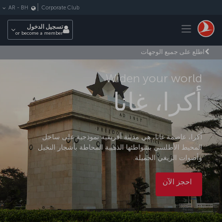
لتخطي إلى المحتوى الرئيسي
Corporate Club
AR
-
BH
Toggle navigation
تسجيل الدخول
or become a member
اطلع على جميع الوجهات
Widen your world
أكرا، غانا
أكرا، عاصمة غانا، هي مدينة أفريقية نموذجية على ساحل
المحيط الأطلسي بشواطئها الذهبية المحاطة بأشجار النخيل
وأصوات الريغي الجميلة.
احجز الآن