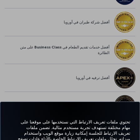
أفضل شركة طيران في أوروبا
أفضل خدمات تقديم الطعام في Business Class على متن
الطائرة
أفضل ترفيه في أوروبا
أفضل خدمة واي-فاي في أوروبا
تحتوي ملفات تعريف الارتباط التي نستخدمها على موقعنا على
مهام مختلفة تستهدف تجربة مستخدم مثالية. تضمن ملفات
تعريف الارتباط للجلسة إمكانية زيارة موقع الويب واستخدام
Facebook
Twitter
Instagram
YouTube
LinkedIn
تيك توك
Blog
Pinterest
واتساب
ميزاته. تحلل ملفات تعريف الارتباط الخاصة بالأداء عادات تصفح