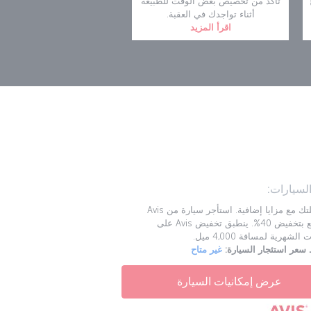
تأكد من تخصيص بعض الوقت للطبيعة
أثناء تواجدك في العقبة.
اقرأ المزيد
السيارات:
ابدأ رحلتك مع مزايا إضافية. استأجر سيارة من Avis
واستمتع بتخفيض 40%. ينطبق تخفيض Avis على
الشهرية لمسافة 4,000 ميل.
عر استئجار السيارة:
غير متاح
عرض إمكانيات السيارة