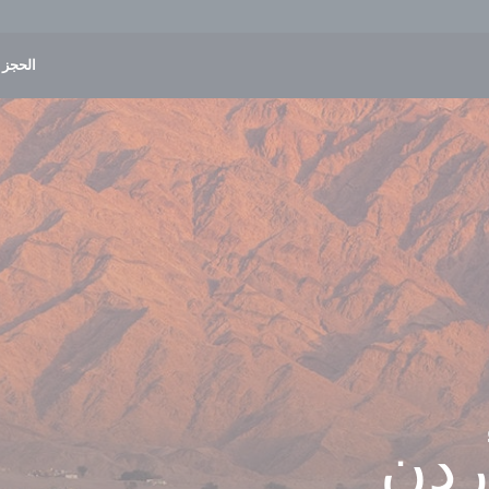
الحجز و
أردن