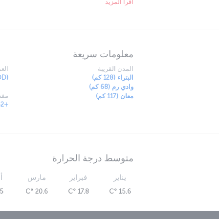
اقرأ المزيد
أصوات هذه المدينة الجميلة ذات الثقافة الغنية والتقا
معلومات سريعة
المدن القريبة
العم
البتراء (128 كم)
OD)
وادي رم (68 كم)
مفتا
معان (117 كم)
+962
متوسط درجة الحرارة
يناير
فبراير
مارس
أ
 °C
20.6 °C
17.8 °C
15.6 °C