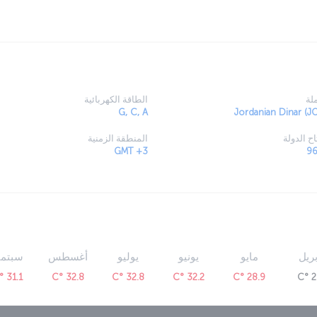
ليد والتاريخ والتجارة الصاخبة.
لة
الطاقة الكهربائية
G, C, A
Jordanian Dinar (J
ح الدولة
المنطقة الزمنية
GMT +3
بريل
مايو
يونيو
يوليو
أغسطس
سبتمب
31.1 °C
32.8 °C
32.8 °C
32.2 °C
28.9 °C
25