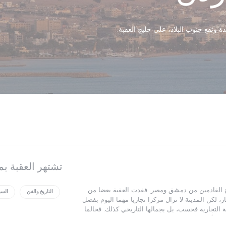
دة وتقع جنوب البلاد، على خليج العقبة.
تشتهر العقبة بم
حجيج القادمين من دمشق ومصر. فقدت العقبة بعضا من
التاريخ والفن
السب
 لكن المدينة لا تزال مركزا تجاريا مهما اليوم بفضل
ية التجارية فحسب، بل بجمالها التاريخي كذلك. فحالما
سك أمام الآثار القديمة والشوارع الهادئة. استمع إلى