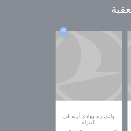
عقبة
C
وادي رم ووادي أربه في
البتراء