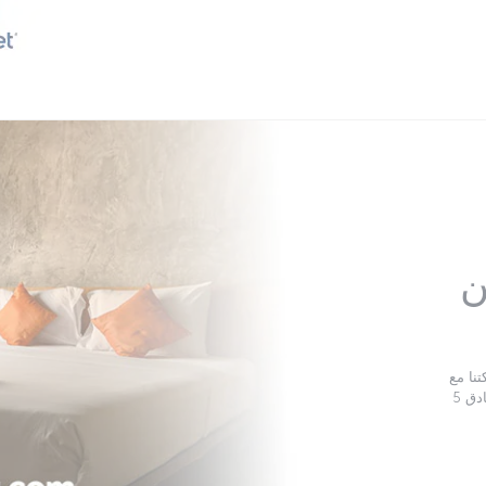
كن
يورو، والتي يمكنك إنفاقها في أي مكان من مساكن عائلية وفنادق 5