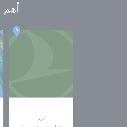
أهم ا
A
آيلة