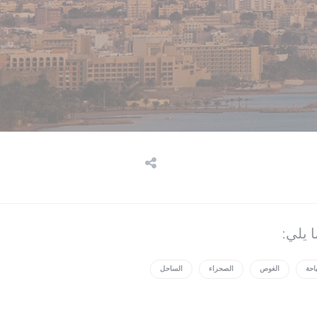
ا يلي:
احة
الغوص
الصحراء
الساحل