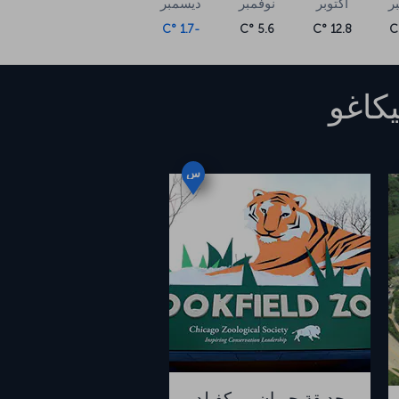
ر
أكتوبر
نوفمبر
ديسمبر
-1.7 °C
5.6 °C
12.8 °C
كاغو
س
حديقة حيوان بروكفيلد