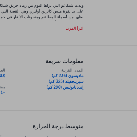
على يد بقرة ميس كاثرين أوليري وهي القصة التي د
يظهر من أسماء المطاعم ومنحوتات الأبقار في جميع أن
اقرأ المزيد
برج ويليس وتنظر من خلال منصة المراقبة الزجاجية،
المربى المائي هو الأفضل من نوعه في العالم أي
مسرح شيكاغو، حيث تشتهر شيكاغو بروعة مسارحها
معلومات سريعة
المدن القريبة
العم
ماديسون (236 كم)
SD)
سبرينجفيلد (325 كم)
مفتا
إنديانابوليس (298 كم)
+1
متوسط درجة الحرارة