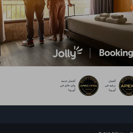
أفضل
أفضل خدمة
ترفيه في
واي-فاي في
أوروبا
أوروبا