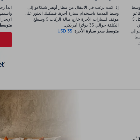
والي 29 كم من وسط
إذا كنت ترغب في الانتقال من مطار أوهير شيكاغو إلى
اغو
وسط المدينة باستخدام سيارة أجرة، فيمكنك العثور على
ايربورت اكسبريس" المكوكية. تغادر هذه الحافلات كل 5
موقف لسيارات الأجرة خارج صالة الركاب 5 وستبلغ
الإيجارات 
غرق
التكلفة حوالي 35 دولارا أمريكي.
متوسط س
تسمى "Coach USA Wisconsin" حوالي
متوسط سعر سيارة الأجرة:
USD 35
سط
ك
كن