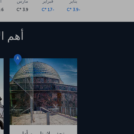
يناير
فبراير
مارس
أ
6 °C
3.9 °C
-1.7 °C
-3.9 °C
أهم ال
A
متحف بلانيتاريوم أدلر