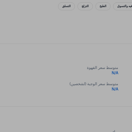
فيه والتسوق
الطبخ
التزلج
التسلق
متوسط سعر القهوة
N/A
متوسط سعر الوجبة (لشخصين)
N/A