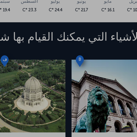
بريل
مايو
يونيو
يوليو
أغسطس
سبتمب
19.4 °C
23.3 °C
24.4 °C
21.7 °C
16.1 °C
10.
أشياء التي يمكنك القيام بها
شي
B
ف