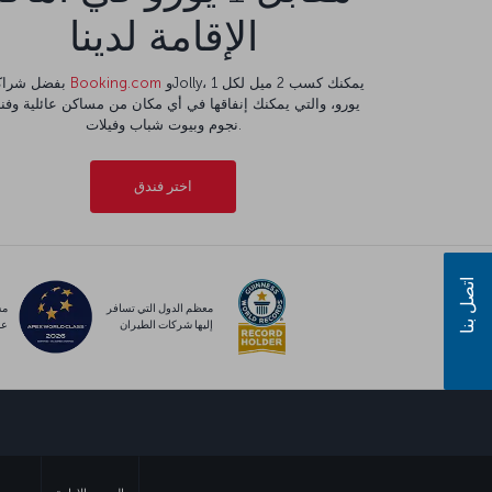
الإقامة لدينا
وJolly، يمكنك كسب 2 ميل لكل 1
Booking.com
بفضل شراكتنا مع
نجوم وبيوت شباب وفيلات.
اختر فندق
اتصل بنا
معظم الدول التي تسافر
مس
إليها شركات الطيران
عا