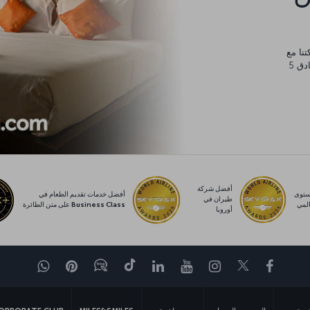
يورو، والتي يمكنك إنفاقها في أي مكان من مساكن عائلية وفنادق 5
أفضل شركة
توى
أفضل خدمات تقديم الطعام في
طيران في
لمي
Business Class على متن الطائرة
أوروبا
Facebook
Twitter
Instagram
YouTube
LinkedIn
تيك توك
Blog
Pinterest
واتساب