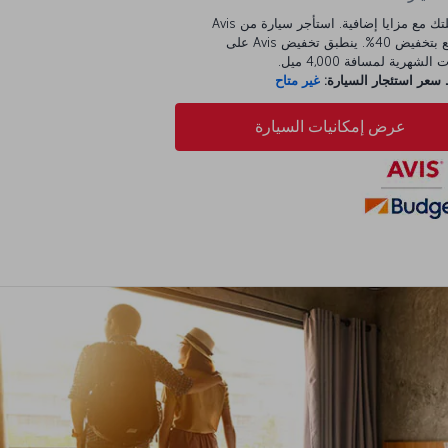
ابدأ رحلتك مع مزايا إضافية. استأجر سيارة من Avis
واستمتع بتخفيض 40%. ينطبق تخفيض Avis على
الشهرية لمسافة 4,000 ميل.
عر استئجار السيارة:
غير متاح
عرض إمكانيات السيارة