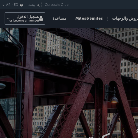
Corporate Club
بحث
EG
-
AR
تسجيل الدخول
روض والوجهات
Miles&Smiles
مساعدة
or become a member