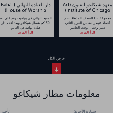
معهد شيكاغو للفنون (Art
دار العبادة البهائي (Bahá'í
House of Worship)
Institute of Chicago)
مجموعة هذا المتحف المذهلة تضم
المعبد البهائي في ويلميت يقع على بعد
أعمالا فنية رائعة من القرن الثاني
30 كم شمال شيكاغو ويعد أقدم دار
عشر وحتى الوقت الحاضر.
عبادة بهائية في العالم.
اقرأ المزيد
اقرأ المزيد
عرض الكل
معلومات مطار شيكاغو
سيارة الأجرة:
تأجير 