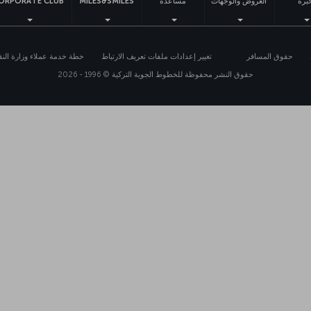
برة
العروض والوجهات
مساعدة
MILES&SMILES
ORPORATE CLUB
حقوق المسافر
تغيير إعدادات ملفات تعريف الارتباط
خطة خدمة عملاء وزارة النقل
حقوق النشر محفوظة للخطوط الجوية التركية © 1996 - 2026