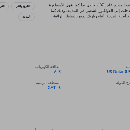
ولدت شيكاغو التي نراها اليوم من رماد حريق شيكاغو العظيم عام 1871، والذي بدأ كما تقول الأسطورة
التاريخ والفن
التر
خلت إلى الفولكلور الشعبي في المدينة، وذلك كما
حاء المدينة. أثناء زيارتك تمتع بالمناظر الرائعة
المدينة
لبحيرة ميشيغان أو استمتع في نيفي بير على البحيرة. ستصيبك الدهشة عندما تصل إلى الطابق 412 في
 كما سيأسرك الفن الذي تفخر به الحديقة الألفية.
ضًا. وفي نهاية المطاف احرص على مشاهدة عرض في
.
لة
الطاقة الكهربائية
A, B
US Dollar (U
ح الدولة
المنطقة الزمنية
GMT -6