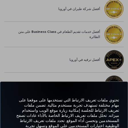
أفضل شركة طيران في أوروبا
أفضل خدمات تقديم الطعام في Business Class على متن
الطائرة
أفضل ترفيه في أوروبا
أفضل خدمة واي-فاي في أوروبا
تحتوي ملفات تعريف الارتباط التي نستخدمها على موقعنا على
مهام مختلفة تستهدف تجربة مستخدم مثالية. تضمن ملفات
تعريف الارتباط للجلسة إمكانية زيارة موقع الويب واستخدام
Facebook
Twitter
Instagram
YouTube
LinkedIn
تيك توك
Blog
Pinterest
واتساب
ميزاته. تحلل ملفات تعريف الارتباط الخاصة بالأداء عادات تصفح
المستخدمين وتحسن أداء الموقع. تحدد ملفات تعريف الارتباط
الوظيفية اختيارات المستخدمين على الموقع وتسهل تجربة