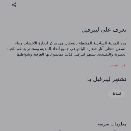
تعرف على ليبرفيل
هذه المدينة الساحلية المكتظة بالسكان هي مركز لتجارة الأخشاب وبناء
السفن. تتجلى آثار حضارة البانتو في جميع أنحاء المدينة وستتأثر بتناغم الحياة
العصرية والتقليدية. تشتهر ليبرفيل كذلك بمجموعاتها العرقية وشواطئها
الساحرة. تعال واكتشف هذه المدينة الفريدة!
اقرأ المزيد
تشتهر ليبرفيل بـ:
الساحل
معلومات سريعة