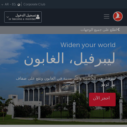
لتخطي إلى المحتوى الرئيسي
Corporate Club
AR
-
EG
Toggle navigation
تسجيل الدخول
or become a member
اطلع على جميع الوجهات
Widen your world
ليبرفيل، الغابون
ليبرفيل هي العاصمة وأكبر مدينة في الغابون وتقع على ضفاف
نهر كومو.
احجز الآن