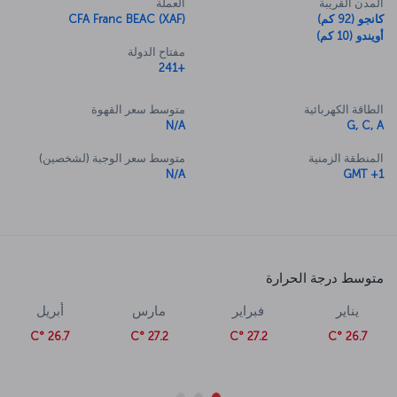
المدن القريبة
العملة
كانجو (92 كم)
CFA Franc BEAC (XAF)
أويندو (10 كم)
مفتاح الدولة
+241
الطاقة الكهربائية
متوسط سعر القهوة
N/A
G, C, A
المنطقة الزمنية
متوسط سعر الوجبة (لشخصين)
N/A
GMT +1
متوسط درجة الحرارة
يناير
فبراير
مارس
أبريل
26.7 °C
27.2 °C
27.2 °C
26.7 °C