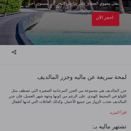
ينقل مفهوم العطلة على شاطئ البحر إلى مستوى آخر.
احجز الآن
لمحة سريعة عن ماليه وجزر المالديف
جزر المالديف هي مجموعة من الجزر المرجانية الصغيرة التي تصطف مثل
اللؤلؤ في المحيط الهندي. على الرغم من كونها وجهة شهر العسل، فإن جزر
المالديف تجذب الزوار من جميع الأعمار، وكذلك العائلات التي لديها أطفال.
هناك العديد من
أماكن الزيارة
على اليابسة، بالإضافة إلى الغوص والغطس
اقرأ المزيد
وسط الحياة البحرية الرائعة والشعاب المرجانية.
أخذ حمامات الشمس على الشواطئ الرملية البيضاء واستكشاف النباتات
تشتهر ماليه بـ:
الاستوائية أو مجرد السباحة ببساطة في المياه الرائعة ... خلال ذلك، يمكنك