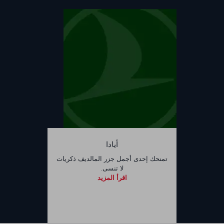
أيادا
تمنحك إحدى أجمل جزر المالديف ذكريات
لا تنسى.
اقرأ المزيد