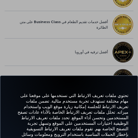
أفضل خدمات تقديم الطعام في Business Class على متن
الطائرة
أفضل ترفيه في أوروبا
أفضل خدمة واي-فاي في أوروبا
تحتوي ملفات تعريف الارتباط التي نستخدمها على موقعنا على
مهام مختلفة تستهدف تجربة مستخدم مثالية. تضمن ملفات
تعريف الارتباط للجلسة إمكانية زيارة موقع الويب واستخدام
Facebook
Twitter
Instagram
YouTube
LinkedIn
تيك توك
Blog
Pinterest
واتساب
ميزاته. تحلل ملفات تعريف الارتباط الخاصة بالأداء عادات تصفح
المستخدمين وتحسن أداء الموقع. تحدد ملفات تعريف الارتباط
الوظيفية اختيارات المستخدمين على الموقع وتسهل تجربة
التصفح الخاصة بهم. تقوم ملفات تعريف الارتباط التسويقية
الحجز
العروض
CORPORATE
kish
خبرة
مساعدة
MILES&SMILES
بإخطار الحملات المناسبة باستخدام الترويج ومعلومات وسائل
والإدارة
والوجهات
CLUB
lines