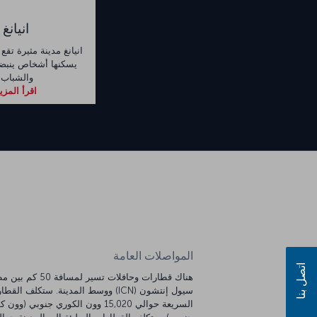
انيانغ
انيانغ مدينة مثيرة تق
يسكنها أشخاص ينبضو
والشباب.
اقرأ المزي
المواصلات العامة
اتصل بنا
هناك قطارات وحافلات تسير لمسافة 50 ك
سيول إنتشون (ICN) ووسط المدينة. ستكلف القط
السريعة حوالي 15,020 وون الكوري جنوبي (وو