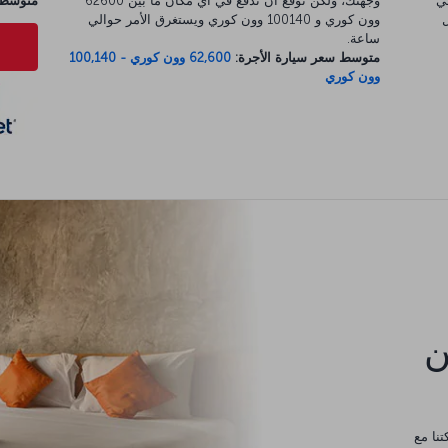
لي
وجهتك، ولكن توقع أن تدفع في أي مكان ما بين 62600
متوسط س
ل
وون كوري و 100140 وون كوري ويستغرق الأمر حوالي
ساعة.
متوسط سعر سيارة الأجرة:
62,600 وون كوري - 100,140
وون كوري
كن