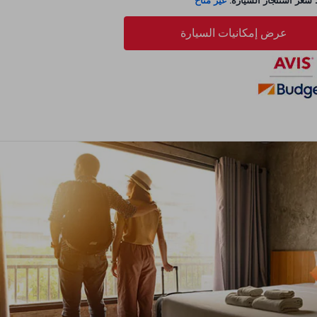
عر استئجار السيارة:
غير متاح
عرض إمكانيات السيارة