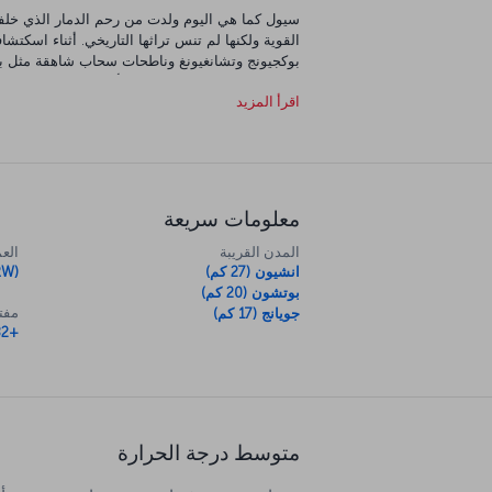
سيول كما هي اليوم ولدت من رحم الدمار الذي خلفت
القوية ولكنها لم تنس تراثها التاريخي. أثناء اس
بوكجيونج وتشانغيونغ وناطحات سحاب شاهقة مثل بر
الوجبات اللذيذة. يوفر متحف الأحياء المائية كويكس 
اقرأ المزيد
ترفيهية مغلقة بالعالم، عالم لوت، أنت على موعد مع
فاحرص على التوجه إلى ضاحية ميونغدونغ الراقية.
وهناك الكثير من المطاعم التي تقدم المأكولات الأ
معلومات سريعة
المدن القريبة
العم
انشيون (27 كم)
RW)
بوتشون (20 كم)
مفتا
جويانج (17 كم)
+82
متوسط درجة الحرارة