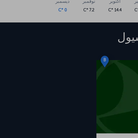
ر
أكتوبر
نوفمبر
ديسمبر
0 °C
7.2 °C
14.4 °C
يول
B