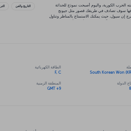
ه الحرب الكورية، واليوم أصبحت نموذج للحداثة
التاريخ والفن
التر
كتشافها سوف تصادف في طريقك قصور مثل جيونج
ج إن سيول، حيث يمكنك الاستمتاع بالمناظر وتناول
المتعة والمفاجآت، بينما على أعتاب أكبر حديقة
 الإثارة والمغامرة. إذا كنت ترغب في التسوق،
 تقدم سيول كذلك بعض من أفضل الأطعمة الكورية
خرى من الشرق الأقصى وبقية العالم في المدينة كذلك.
لة
الطاقة الكهربائية
F, C
South Korean Won (K
ح الدولة
المنطقة الزمنية
GMT +9