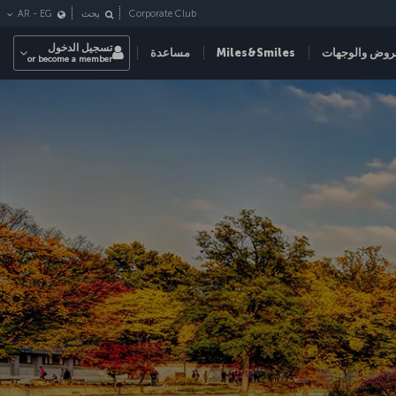
Corporate Club
بحث
EG
-
AR
تسجيل الدخول
روض والوجهات
Miles&Smiles
مساعدة
or become a member