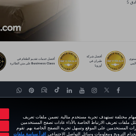
يورو، والتي يمكنك إنفاقها في أي مكان من مساكن عائلية وفنادق 5
أفضل شركة
توى
أفضل خدمات تقديم الطعام في
طيران في
لمي
Business Class على متن الطائرة
أوروبا
Facebook
Twitter
Instagram
YouTube
LinkedIn
تيك توك
Blog
Pinterest
واتساب
برة
العروض والوجهات
مساعدة
MILES&SMILES
ORPORATE CLUB
 مهام مختلفة تستهدف تجربة مستخدم مثالية. تضمن ملفات تعريف
حلل ملفات تعريف الارتباط الخاصة بالأداء عادات تصفح المستخدمين
ارات المستخدمين على الموقع وتسهل تجربة التصفح الخاصة بهم. تقوم
تخدام الترويج ومعلومات وسائل التواصل الاجتماعي.
اقرأ سياسة ملفات
حقوق المسافر
تغيير إعدادات ملفات تعريف الارتباط
خطة خدمة عملاء وزارة النقل