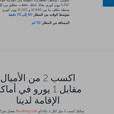
جنوبي) ، وتكلف القطارات البطيئة إلى المدينة حوا
5,007 وون كوري. هناك كذلك حافلات تنطلق من ك
محطة تتكلف ما بين 10.640 و 15.020 وون كوري.
متوسط الوقت من المطار:
60 إلى 70 دقيقة
المسافة من المطار:
50 كم
اكسب 2 من الأميال
مقابل 1 يورو في أما
الإقامة لدينا
وJolly، يمكنك كسب 2 ميل لكل 1
Booking.com
بفضل شراكتنا مع