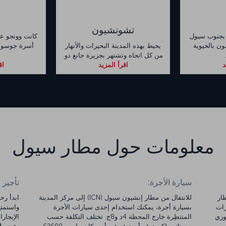
تشونشيون
ع بجنوب سيول
كانت وونجو عا
ن بالحيوية
يحيط بهذه المدينة البحيرات والأنهار
أسرة جوسون 
من كل اتجاه وتشتهر بجزيرة جانغ دو.
د
اقرأ المزيد
اق
معلومات حول مطار سيول
سيارة الأجرة:
تأجير 
م بين مطار
للانتقال من مطار إنشيون سيول (ICN) إلى مركز المدينة
ارات
بسيارة أجرة، يمكنك استخدام إحدى سيارات الأجرة
ن كوري
المنتظِرة خارج المحطة 4د و8ج. تختلف التكلفة حسب
الإيجارات 