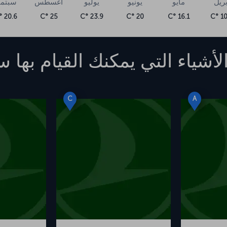
بريل
مايو
يونيو
يوليو
أغسطس
سبتمب
20.6 °C
25 °C
23.9 °C
20 °C
16.1 °C
10.
لأشياء التي يمكنك القيام بها
س
C
A