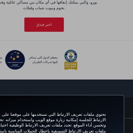
نجوم وبيوت شباب وفيلات.
اختر فندق
معظم الدول التي تسافر
مس
إليها شركات الطيران
عا
الحجز والإدارة
خ
تحتوي ملفات تعريف الارتباط التي نستخدمها على موقعنا على
الارتباط للجلسة إمكانية زيارة موقع الويب واستخدام ميزاته. ت
وتحسن أداء الموقع. تحدد ملفات تعريف الارتباط الوظيفية اختي
ملفات تعريف الارتباط التسويقية بإخطار الحملات المناسبة باس
سياسة الخصوصية وملفات تعريف الارتباط
إشعار قانوني