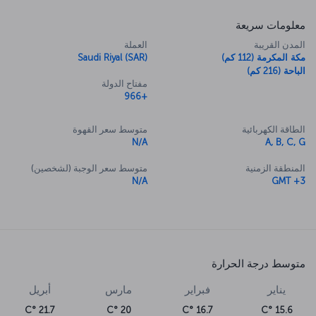
معلومات سريعة
المدن القريبة
العملة
مكة المكرمة (112 كم)
Saudi Riyal (SAR)
الباحة (216 كم)
مفتاح الدولة
+966
الطاقة الكهربائية
متوسط سعر القهوة
N/A
A, B, C, G
المنطقة الزمنية
متوسط سعر الوجبة (لشخصين)
N/A
GMT +3
متوسط درجة الحرارة
يناير
فبراير
مارس
أبريل
21.7 °C
20 °C
16.7 °C
15.6 °C