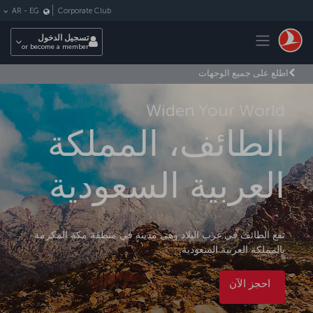
لتخطي إلى المحتوى الرئيسي
Corporate Club
AR
-
EG
Toggle navigation
تسجيل الدخول
or become a member
اطلع على جميع الوجهات
Widen Your World
الطائف، المملكة
العربية السعودية
تقع الطائف في غرب البلاد وهي مدينة في منطقة مكة المكرمة
بالمملكة العربية السعودية.
احجز الآن