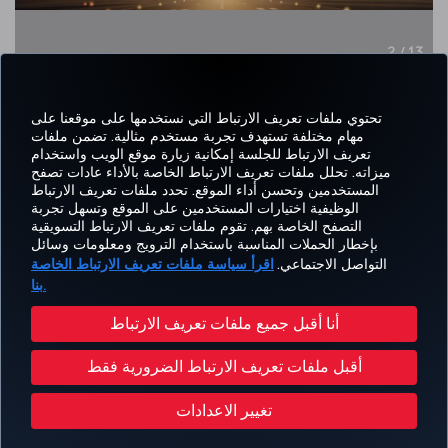
2 / 13
تحتوي ملفات تعريف الارتباط التي نستخدمها على موقعنا على
مهام مختلفة تستهدف تجربة مستخدم مثالية. تضمن ملفات
تعريف الارتباط للجلسة إمكانية زيارة موقع الويب واستخدام
اتساب
Pinterest
Blog
تيك توك
LinkedIn
YouTube
Instagram
Twitter
Facebook
ميزاته. تحلل ملفات تعريف الارتباط الخاصة بالأداء عادات تصفح
المستخدمين وتحسن أداء الموقع. تحدد ملفات تعريف الارتباط
الوظيفية اختيارات المستخدمين على الموقع وتسهل تجربة
التصفح الخاصة بهم. تقوم ملفات تعريف الارتباط التسويقية
Tur
CORPORATE
العروض
الحجز
MILES&SMILES
مساعدة
خبرة
بإخطار الحملات المناسبة باستخدام الترويج ومعلومات وسائل
Airl
CLUB
والوجهات
والإدارة
التواصل الاجتماعي.
اقرأ سياسة ملفات تعريف الارتباط الخاصة
بنا.
حقوق المسافر
إشعار قانوني
سياسة الخصوصية وملفات تعريف الارتباط
أنا أقبل جميع ملفات تعريف الارتباط
خطة خدمة عملاء وزارة النقل الأمريكية
تغيير إعدادات ملفات تعريف الارتباط
أقبل ملفات تعريف الارتباط الضرورية فقط
حقوق أصحاب البيانات في الإتحاد الأوروبي
تغيير الاعدادات
حقوق النشر محفوظة للخطوط الجوية التركية © 1996 - 2026