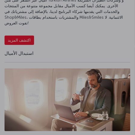
أميال عبر السفر على متن Turkish Airlines و وشركات الطيران الشريكة
الأخرى. يمكنك أيضا كسب الأميال مقابل مجموعة متنوعة من المنتجات
والخدمات التي يقدمها شركاء البرنامج لدينا، بالإضافة إلى مشترياتك في
Shop&Miles، والمشتريات باستخدام بطاقات Miles&Smiles الائتمانية. لا
تفوت العروض!
اكتشف المزيد
استبدال الأميال