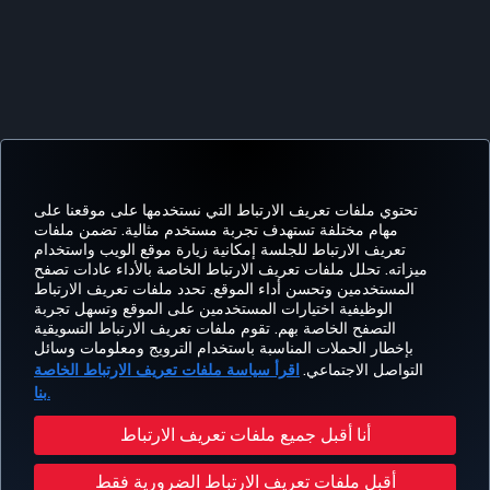
تحتوي ملفات تعريف الارتباط التي نستخدمها على موقعنا على
مهام مختلفة تستهدف تجربة مستخدم مثالية. تضمن ملفات
تعريف الارتباط للجلسة إمكانية زيارة موقع الويب واستخدام
اتساب
Pinterest
Blog
تيك توك
LinkedIn
YouTube
Instagram
Twitter
Facebook
ميزاته. تحلل ملفات تعريف الارتباط الخاصة بالأداء عادات تصفح
المستخدمين وتحسن أداء الموقع. تحدد ملفات تعريف الارتباط
الوظيفية اختيارات المستخدمين على الموقع وتسهل تجربة
التصفح الخاصة بهم. تقوم ملفات تعريف الارتباط التسويقية
Tur
CORPORATE
العروض
الحجز
MILES&SMILES
مساعدة
خبرة
بإخطار الحملات المناسبة باستخدام الترويج ومعلومات وسائل
Airl
CLUB
والوجهات
والإدارة
التواصل الاجتماعي.
اقرأ سياسة ملفات تعريف الارتباط الخاصة
بنا.
حقوق المسافر
إشعار قانوني
سياسة الخصوصية وملفات تعريف الارتباط
أنا أقبل جميع ملفات تعريف الارتباط
خطة خدمة عملاء وزارة النقل الأمريكية
تغيير إعدادات ملفات تعريف الارتباط
أقبل ملفات تعريف الارتباط الضرورية فقط
حقوق أصحاب البيانات في الإتحاد الأوروبي