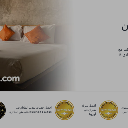
كن
يورو، والتي يمكنك إنفاقها في أي مكان من مساكن عائلية وفنادق 5
أفضل شركة
توى
أفضل خدمات تقديم الطعام في
طيران في
لمي
Business Class على متن الطائرة
أوروبا