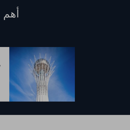
أهم ا
ب