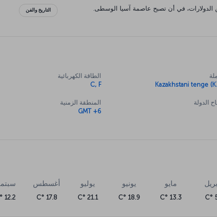
يين الدولارات، في أن تصبح عاصمة آسيا الوسطى.
التاريخ والفن
لة
الطاقة الكهربائية
C, F
Kazakhstani tenge (K
ح الدولة
المنطقة الزمنية
GMT +6
بريل
مايو
يونيو
يوليو
أغسطس
سبتمب
12.2 °C
17.8 °C
21.1 °C
18.9 °C
13.3 °C
5 