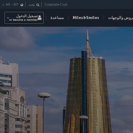
Corporate Club
بحث
INT
-
AR
تسجيل الدخول
روض والوجهات
Miles&Smiles
مساعدة
or become a member