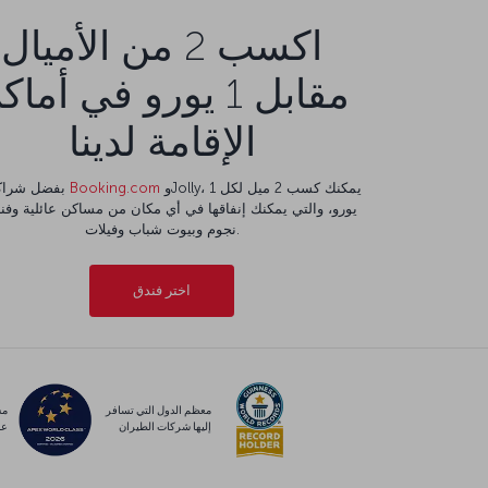
اكسب 2 من الأميال
مقابل 1 يورو في أما
الإقامة لدينا
وJolly، يمكنك كسب 2 ميل لكل 1
Booking.com
بفضل شراكتنا مع
نجوم وبيوت شباب وفيلات.
اختر فندق
معظم الدول التي تسافر
مس
إليها شركات الطيران
عا