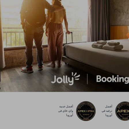
أفضل
أفضل خدمة
ترفيه في
واي-فاي في
أوروبا
أوروبا