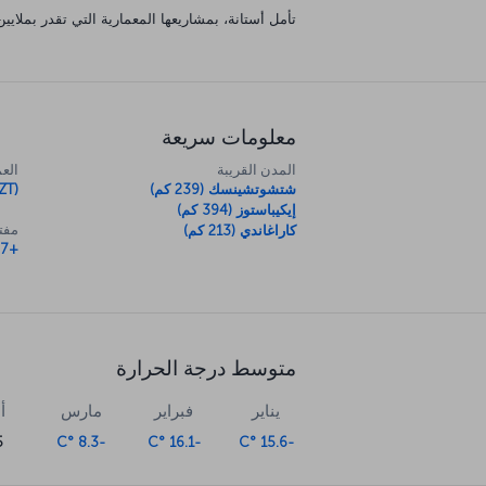
تأمل أستانة، بمشاريعها المعمارية التي تقدر بملا
معلومات سريعة
المدن القريبة
العم
شتشوتشينسك (239 كم)
ZT)
إيكيباستوز (394 كم)
مفتا
كاراغاندي (213 كم)
+7
متوسط درجة الحرارة
يناير
فبراير
مارس
أ
°C
-8.3 °C
-16.1 °C
-15.6 °C