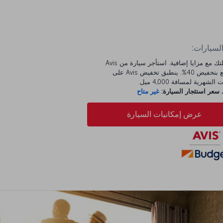
السيارات:
ابدأ رحلتك مع مزايا إضافية. استأجر سيارة من Avis
واستمتع بتخفيض 40%. ينطبق تخفيض Avis على
الشهرية لمسافة 4,000 ميل.
عر استئجار السيارة:
غير متاح
عرض إمكانيات السيارة