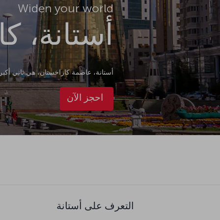
Widen your world
أستانة، ك
أستانة، عاصمة كازاخستان، هي ثاني أكبر م
احجز الآن
التعرف على أستانة