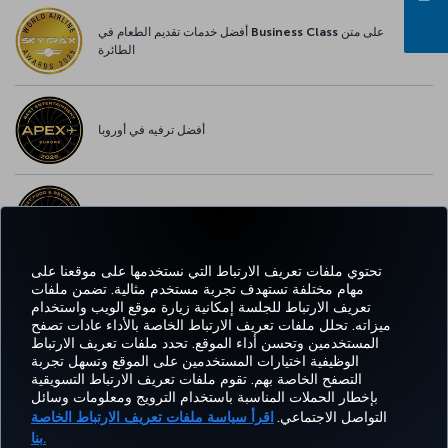
أفضل خدمات تقديم الطعام في Business Class على متن
الطائرة
أفضل ترفيه في أوروبا
أفضل خدمة واي-فاي في أوروبا
تحتوي ملفات تعريف الارتباط التي نستخدمها على موقعنا على
مهام مختلفة تستهدف تجربة مستخدم مثالية. تضمن ملفات
تعريف الارتباط للجلسة إمكانية زيارة موقع الويب واستخدام
اتساب
Pinterest
Blog
تيك توك
LinkedIn
YouTube
Instagram
Twitter
Facebook
ميزاته. تحلل ملفات تعريف الارتباط الخاصة بالأداء عادات تصفح
المستخدمين وتحسن أداء الموقع. تحدد ملفات تعريف الارتباط
الوظيفية اختيارات المستخدمين على الموقع وتسهل تجربة
التصفح الخاصة بهم. تقوم ملفات تعريف الارتباط التسويقية
Tur
CORPORATE
العروض
الحجز
MILES&SMILES
مساعدة
خبرة
بإخطار الحملات المناسبة باستخدام الترويج ومعلومات وسائل
Airl
CLUB
والوجهات
والإدارة
التواصل الاجتماعي.
اقرأ سياسة ملفات تعريف الارتباط الخاصة
بنا.