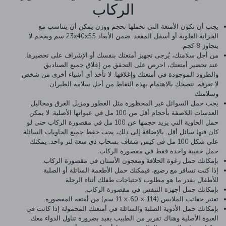
الركاب
يجب أن تكون الأمتعة التي تحملها بحجم ووزن يمكن أن يتناسب مع
الخزانة العلوية أو أسفل المقعد. ضمن الأبعاد 23x40x55 سم وبحجم لا
يتجاوز 8 كجم.
من أجل سلامتك، يُرجى تجهيز أمتعتك بنفسك أو الإشراف على تحضيرها.
عند تحضير أمتعتك، احرص على التحقق من إغلاق جميع الصناديق
والطرود الموجودة في أمتعتك وإغلاقها. لا تأخذ أي أشياء أخرى من شخص
لا تعرفه. ننصحك بالاهتمام بهذه النقاط من أجل سلامة الطيران
وسلامتك.
يجب حمل السوائل غير المحظورة مثل العطور ومزيل العرق ومحاليل
العدسات اللاصقة بأحجام أقل من 100 مل في عبواتها الأصلية. لا يمكن
حمل الحاوية التي يزيد حجمها عن 100 مل في مقصورة الركاب حتى لو
كان فيها سائل أقل. بالإضافة إلى ذلك، يجب حفظ جميع الحاويات السائلة
على شكل 100 مل في كيس شفاف بسحاب ذي سعة لتر واحد. يمكنك
حمل حقيبة واحدة فقط في مقصورة الركاب.
بإمكانك حمل رغوة الحلاقة ومعجون الأسنان في مقصورة الركاب.
إذا كنت تسافر مع رضيع، فيمكنك حمل الأطعمة السائلة أو الصلبة
للأطفال بقدر ما هو مطلوب لاحتياجات طفلك أثناء الرحلة.
بإمكانك حمل أجهزة التنفس في مقصورة الركاب.
تعتبر حقائب الملابس (114 × 60 × 11 سم) من أمتعة المقصورة.
بإمكانك حمل الأدوية الصلبة والسائلة في أمتعتك المحمولة إذا كانت في
العبوة الأصلية وهناك تقرير من الطبيب يفيد بضرورة تناول الدواء معك.