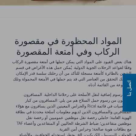
المواد المحظورة في مقصورة
الركاب وفي أمتعة المقصورة
هناك بعض القيود على المواد التي يمكن حملها في أمتعة مقصورة الركاب
وفقًا لقواعد الرحلات الجوية الدولية. يُمكن حمل هذه الأغراض في قسم
الشحن بالطائرة كأمتعة مسجلة للتأكد من أن رحلتك سلسة قدر الإمكان.
بإمكانك التحقق من العناصر التي قد يتم حملها في الأمتعة المحمولة وتلك
اتصل بنا
الممنوعة من القائمة أدناه.
هناك رسوم إضافية لنقل الأسلحة على رحلاتنا الداخلية. المسافرون
المعفون من رسوم حمل السلاح هم من يلي: المسافرون من كبار
الشخصيات في قائمة Rical والحراس المعينين الذين يسافرون مع هؤلاء
المسافرين والمسافرون الذين لديهم معلومات أسلحة محددة في بطاقة
الهوية العامة؛ حاملي رخصة نقل موظفين عموميين أو رخصة نقل
موظفين متقاعدين؛ ضباط الشرطة الحاليين أو المتقاعدين وأعضاء TAF
مع بطاقات هوية صالحة؛ وحراس أمن القرية.
الجولف، البيسبول، الكريكيت، إلخ. يحظر استخدام الخفافيش والأشياء