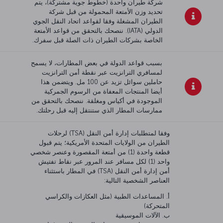
شركة طيران واحدة (خطوط جوية مشتركة)، يتم
تحديد وزن الأمتعة المحمولة من قبل شركة
الطيران المشغلة وفقا لقواعد اتحاد النقل الجوي
الدولي (IATA). ننصحك بالتحقق من قواعد الأمتعة
الخاصة بشركات الطيران ذات الصلة قبل سفرك.
بسبب قواعد الدولة في بعض المطارات، لا يسمح
لمسافري الترانزيت عبر نقطة أمن الترانزيت
حاملين سوائل تزيد عن 100 مل. ويتضمن هذا
أيضا المنتجات المعفاة من الرسوم الجمركية
الموجودة في أكياس ومغلقة. ننصحك بالتحقق من
ممارسات المطار الذي ستنتقل إليه قبل رحلتك.
وفقا لمتطلبات إدارة أمن النقل (TSA) لرحلات
الطيران من الولايات المتحدة الأمريكية؛ يتم قبول
قطعة واحدة (1) من أمتعة المقصورة وعنصر شخصي
واحد (1) لكل مسافر عند المرور عبر نقاط تفتيش
أمن إدارة أمن النقل (TSA) في المطار باستثناء
العناصر الشخصية التالية:
أ. المساعدات الطبية (مثل العكازات والكراسي
المتحركة)
ب. الآلات الموسيقية