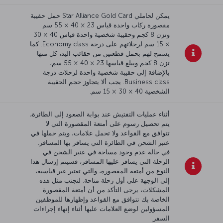
يمكن لحاملي Star Alliance Gold Card حمل حقيبة
مقصورة ركاب واحدة قياس 23 × 40 × 55 سم
وتزن 8 كجم وحقيبة شخصية واحدة قياس 40 × 30
× 15 سم لرحلاتهم على درجة Economy class. كما
يسمح لهم بحمل قطعتين من حقائب اليد، كل منها
تزن 8 كجم ويبلغ قياسها 23 × 40 × 55 سم،
بالإضافة إلى حقيبة شخصية واحدة لرحلات درجة
Business class. يجب ألا يتجاوز حجم الحقيبة
الشخصية 40 × 30 × 15 سم.
أثناء عمليات التفتيش عند بوابة الصعود إلى الطائرة،
يتم تحصيل رسوم على أمتعة المقصورة التي لا
تتوافق مع القواعد ولا تحمل علامات، ويتم حملها في
عنبر الشحن في الطائرة التي يسافر بها المسافر.
في حالة عدم وجود مساحة في عنبر الشحن في
الرحلة التي يسافر عليها المسافر، فسيتم إرسال هذا
النوع من أمتعة المقصورة، والتي تعتبر غير قياسية،
إلى الوجهة على أول رحلة متاحة. لتجنب مثل هذه
المشكلات، يرجى التأكد من أن أمتعة المقصورة
الخاصة بك تتوافق مع القواعد وإظهارها للموظفين
المسؤولين لوضع العلامات عليها أثناء إنهاء إجراءات
السفر.