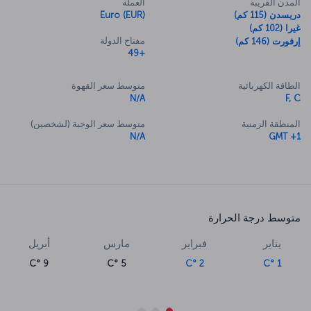
المدن القريبة
العملة
دريسدن (115 كم)
Euro (EUR)
غيرا (102 كم)
مفتاح الدولة
إرفورت (146 كم)
+49
الطاقة الكهربائية
متوسط سعر القهوة
N/A
F, C
المنطقة الزمنية
متوسط سعر الوجبة (لشخصين)
N/A
GMT +1
متوسط درجة الحرارة
يناير
فبراير
مارس
أبريل
9 °C
5 °C
2 °C
1 °C