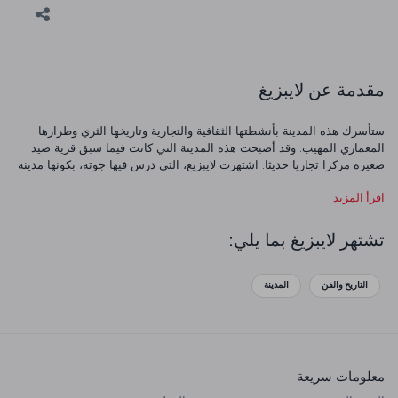
مقدمة عن لايبزيغ
ستأسرك هذه المدينة بأنشطتها الثقافية والتجارية وتاريخها الثري وطرازها
المعماري المهيب. وقد أصبحت هذه المدينة التي كانت فيما سبق قرية صيد
صغيرة مركزا تجاريا حديثا. اشتهرت لايبزيغ، التي درس فيها جوتة، بكونها
مدينة
جامعية منذ القرن 18. توفر لك هذه المدينة البارزة ثقافيًا قضاء عطلة سارّة
اقرأ المزيد
للغاية.
تشتهر لايبزيغ بما يلي:
التاريخ والفن
المدينة
معلومات سريعة