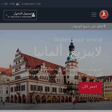
لتخطي إلى المحتوى الرئيسي
Corporate Club
AR
-
KW
Toggle navigation
تسجيل الدخول
or become a member
اطلع على جميع الوجهات
Widen your world
لايبزيغ، ألمانيا
لايبزيغ هي مدينة شهيرة في ولاية ساكسونيا الفيدرالية بشمال
ألمانيا، وهي مدينة يوهان سيباستيان باخ وفيليكس مندلسون.
احجز الآن