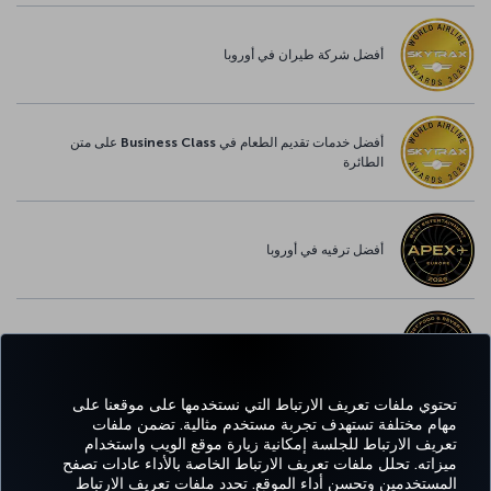
أفضل شركة طيران في أوروبا
أفضل خدمات تقديم الطعام في Business Class على متن
الطائرة
أفضل ترفيه في أوروبا
أفضل خدمة واي-فاي في أوروبا
تحتوي ملفات تعريف الارتباط التي نستخدمها على موقعنا على
مهام مختلفة تستهدف تجربة مستخدم مثالية. تضمن ملفات
تعريف الارتباط للجلسة إمكانية زيارة موقع الويب واستخدام
Facebook
Twitter
Instagram
YouTube
LinkedIn
تيك توك
Blog
Pinterest
واتساب
ميزاته. تحلل ملفات تعريف الارتباط الخاصة بالأداء عادات تصفح
المستخدمين وتحسن أداء الموقع. تحدد ملفات تعريف الارتباط