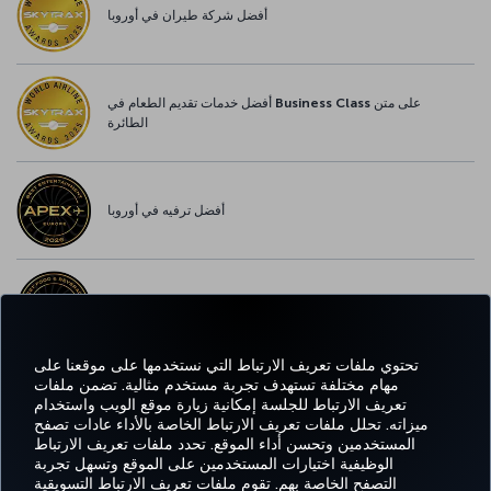
أفضل شركة طيران في أوروبا
أفضل خدمات تقديم الطعام في Business Class على متن
الطائرة
أفضل ترفيه في أوروبا
أفضل خدمة واي-فاي في أوروبا
تحتوي ملفات تعريف الارتباط التي نستخدمها على موقعنا على
مهام مختلفة تستهدف تجربة مستخدم مثالية. تضمن ملفات
تعريف الارتباط للجلسة إمكانية زيارة موقع الويب واستخدام
اتساب
Pinterest
Blog
تيك توك
LinkedIn
YouTube
Instagram
Twitter
Facebook
ميزاته. تحلل ملفات تعريف الارتباط الخاصة بالأداء عادات تصفح
المستخدمين وتحسن أداء الموقع. تحدد ملفات تعريف الارتباط
الوظيفية اختيارات المستخدمين على الموقع وتسهل تجربة
التصفح الخاصة بهم. تقوم ملفات تعريف الارتباط التسويقية
Tur
CORPORATE
العروض
الحجز