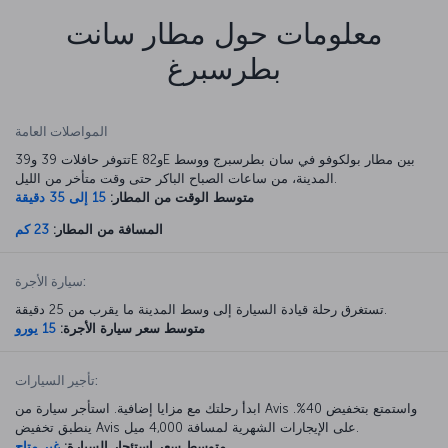
معلومات حول مطار سانت
بطرسبرغ
المواصلات العامة
تتوفر حافلات 39 و39E و82E بين مطار بولكوفو في سان بطرسبرج ووسط
المدينة، من ساعات الصباح الباكر حتى وقت متأخر من الليل.
متوسط الوقت من المطار:
15 إلى 35 دقيقة
المسافة من المطار:
23 كم
سيارة الأجرة:
تستغرق رحلة قيادة السيارة إلى وسط المدينة ما يقرب من 25 دقيقة.
متوسط سعر سيارة الأجرة:
15 يورو
تأجير السيارات:
ابدأ رحلتك مع مزايا إضافية. استأجر سيارة من Avis واستمتع بتخفيض 40%.
ينطبق تخفيض Avis على الإيجارات الشهرية لمسافة 4,000 ميل.
متوسط سعر استئجار السيارة:
غير متاح