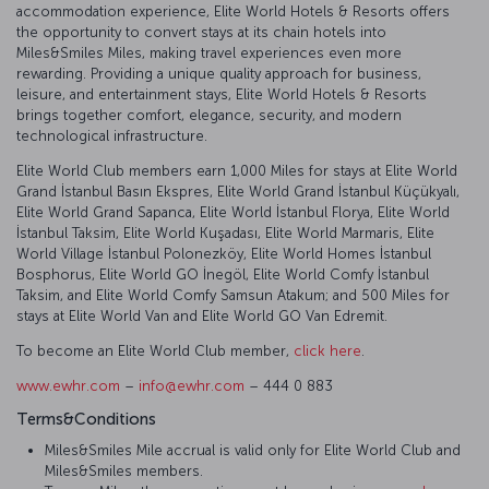
accommodation experience, Elite World Hotels & Resorts offers
the opportunity to convert stays at its chain hotels into
Miles&Smiles Miles, making travel experiences even more
rewarding. Providing a unique quality approach for business,
leisure, and entertainment stays, Elite World Hotels & Resorts
brings together comfort, elegance, security, and modern
technological infrastructure.
Elite World Club members earn 1,000 Miles for stays at Elite World
Grand İstanbul Basın Ekspres, Elite World Grand İstanbul Küçükyalı,
Elite World Grand Sapanca, Elite World İstanbul Florya, Elite World
İstanbul Taksim, Elite World Kuşadası, Elite World Marmaris, Elite
World Village İstanbul Polonezköy, Elite World Homes İstanbul
Bosphorus, Elite World GO İnegöl, Elite World Comfy İstanbul
Taksim, and Elite World Comfy Samsun Atakum; and 500 Miles for
stays at Elite World Van and Elite World GO Van Edremit.
To become an Elite World Club member,
click here
.
www.ewhr.com
–
info@ewhr.com
– 444 0 883
Terms&Conditions
Miles&Smiles Mile accrual is valid only for Elite World Club and
Miles&Smiles members.