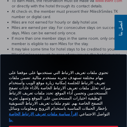
To earn Miles, the reservation must be made via
www.ewhr.com
or directly with the hotel through its contact details.
At check-in, the member must present their Miles&Smiles TK
number or digital card.
Miles are not earned for hourly or daily hotel use.
اتصل بنا
Miles are earned per stay. For consecutive stays on successive
days, Miles can be earned only once.
If more than one member stays in the same room, only one
member is eligible to earn Miles for the stay.
It may take some time for hotel stays to be credited to your
Miles&Smiles account. In case of any issues, the hotel invoice
must be submitted to the hotel where the stay took place.
تحتوي ملفات تعريف الارتباط التي نستخدمها على موقعنا على
مهام مختلفة تستهدف تجربة مستخدم مثالية. تضمن ملفات
تعريف الارتباط للجلسة إمكانية زيارة موقع الويب واستخدام
اتساب
Pinterest
Blog
تيك توك
LinkedIn
YouTube
Instagram
Twitter
Facebook
ميزاته. تحلل ملفات تعريف الارتباط الخاصة بالأداء عادات تصفح
المستخدمين وتحسن أداء الموقع. تحدد ملفات تعريف الارتباط
الوظيفية اختيارات المستخدمين على الموقع وتسهل تجربة
التصفح الخاصة بهم. تقوم ملفات تعريف الارتباط التسويقية
Tur
CORPORATE
العروض
الحجز
MILES&SMILES
مساعدة
خبرة
بإخطار الحملات المناسبة باستخدام الترويج ومعلومات وسائل
Airl
CLUB
والوجهات
والإدارة
التواصل الاجتماعي.
اقرأ سياسة ملفات تعريف الارتباط الخاصة
بنا.