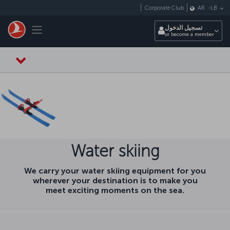
التخطي إلى المحتوى الرئيسي
Corporate Club
AR
-
LB
Toggle navigation
تسجيل الدخول
or become a member
Water skiing
We carry your water skiing equipment for you
wherever your destination is to make you
meet exciting moments on the sea.