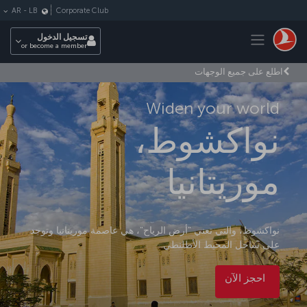
لتخطي إلى المحتوى الرئيسي
Corporate Club
AR
-
LB
Toggle navigation
تسجيل الدخول
or become a member
اطلع على جميع الوجهات
Widen your world
نواكشوط،
موريتانيا
نواكشوط، والتي تعني "أرض الرياح"، هي عاصمة موريتانيا وتوجد
على ساحل المحيط الأطلنطي.
احجز الآن