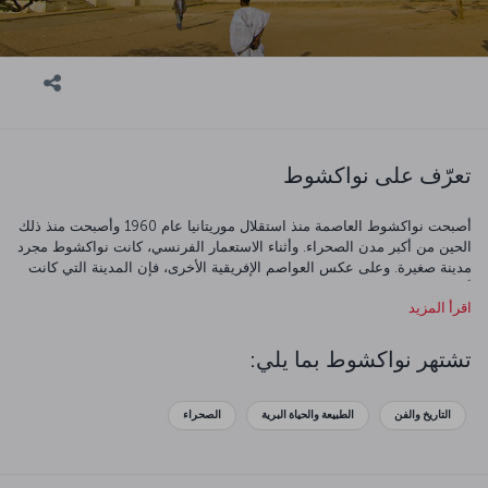
تعرّف على نواكشوط
أصبحت نواكشوط العاصمة منذ استقلال موريتانيا عام 1960 وأصبحت منذ ذلك
الحين من أكبر مدن الصحراء. وأثناء الاستعمار الفرنسي، كانت نواكشوط مجرد
مدينة صغيرة. وعلى عكس العواصم الإفريقية الأخرى، فإن المدينة التي كانت
أنشط مركز للصيد في غرب إفريقيا تمت بها عمليات إنشاء كبيرة. نظرًا لوقوع
اقرأ المزيد
نواكشوط في الصحراء الكبرى فإن طقسها حار جاف، وأفضل وقت لزيارتها هو
أشهر ديسمبر ويناير وفبراير حيث تكون درجات الحرارة أقل مقارنة بباقي
الأشهر.
تشتهر نواكشوط بما يلي:
التاريخ والفن
الطبيعة والحياة البرية
الصحراء