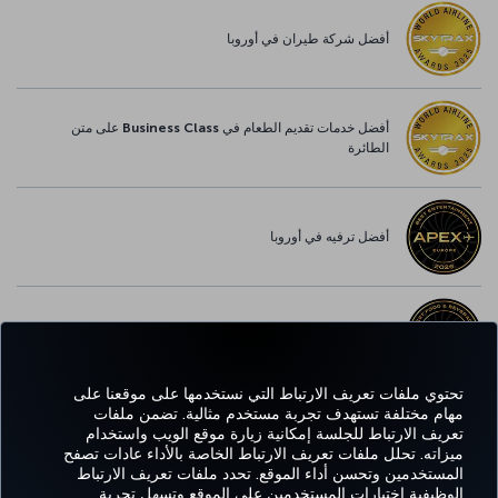
أفضل شركة طيران في أوروبا
أفضل خدمات تقديم الطعام في Business Class على متن
الطائرة
أفضل ترفيه في أوروبا
أفضل خدمة واي-فاي في أوروبا
تحتوي ملفات تعريف الارتباط التي نستخدمها على موقعنا على
مهام مختلفة تستهدف تجربة مستخدم مثالية. تضمن ملفات
تعريف الارتباط للجلسة إمكانية زيارة موقع الويب واستخدام
Facebook
Twitter
Instagram
YouTube
LinkedIn
تيك توك
Blog
Pinterest
واتساب
ميزاته. تحلل ملفات تعريف الارتباط الخاصة بالأداء عادات تصفح
المستخدمين وتحسن أداء الموقع. تحدد ملفات تعريف الارتباط
الوظيفية اختيارات المستخدمين على الموقع وتسهل تجربة