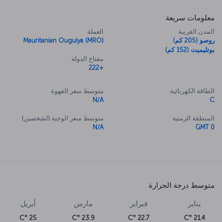
معلومات سريعة
المدن القريبة
العملة
روصو (205 كم)
Mauritanian Ouguiya (MRO)
بوتليميت (152 كم)
مفتاح الدولة
+222
الطاقة الكهربائية
متوسط سعر القهوة
N/A
C
المنطقة الزمنية
متوسط سعر الوجبة (لشخصين)
N/A
GMT 0
متوسط درجة الحرارة
يناير
فبراير
مارس
أبريل
25 °C
23.9 °C
22.7 °C
21.4 °C