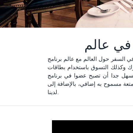
الم مع عالم برنامج Miles&Smiles المميز؟ تجمع فوائد برنامج Miles&Smiles بين أولئك الذين يريدون عالما
التسوق باستخدام بطاقات Miles&Smiles
وا في برنامج Miles&Smiles. ستمنحك الأميال التي تكسبها تذاكر مكافأة، وخدمة على متن
ضافة إلى Shop&Miles والخدمات الخاصة من شركاء البرنامج
لدينا.