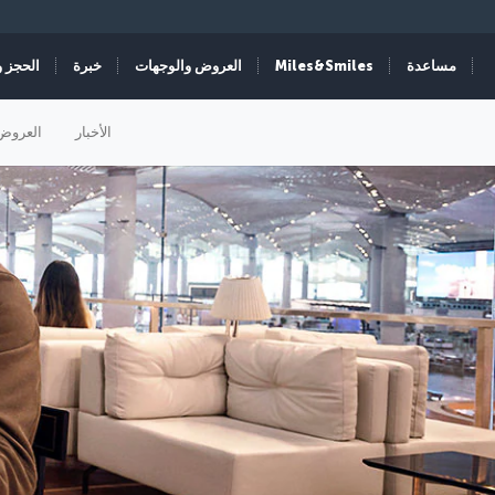
مساعدة
Miles&Smiles
العروض والوجهات
خبرة
الحجز و
الأخبار
العروض