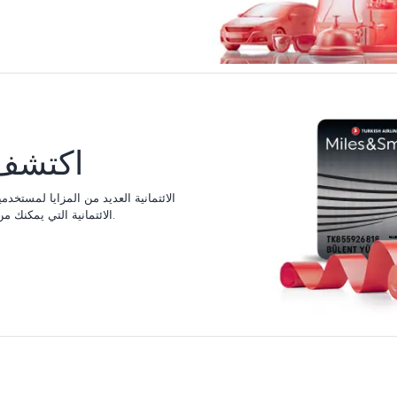
اكتشف ب
Miles&Smiles الائتمانية التي يمكنك من خلالها كسب الأميال مقابل إنفاقك.