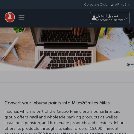
التخطي إلى المحتوى الرئيسي
Corporate Club
AR
-
LB
Toggle navigation
تسجيل الدخول
or become a member
Convert your Inbursa points into Miles&Smiles Miles
Inbursa, which is part of the Grupo Financiero Inbursa financial
group offers retail and wholesale banking products as well as
insurance, pension, and brokerage products and services. Inbursa
offers its products throught its sales force of 15,000 financial