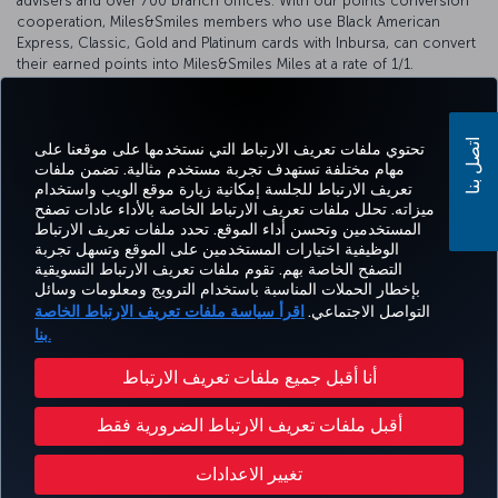
advisers and over 700 branch offices. With our points conversion
cooperation, Miles&Smiles members who use Black American
Express, Classic, Gold and Platinum cards with Inbursa, can convert
their earned points into Miles&Smiles Miles at a rate of 1/1.
For detailed information, please visit the
Inbursa website
.
اتصل بنا
تحتوي ملفات تعريف الارتباط التي نستخدمها على موقعنا على
مهام مختلفة تستهدف تجربة مستخدم مثالية. تضمن ملفات
تعريف الارتباط للجلسة إمكانية زيارة موقع الويب واستخدام
اتساب
Pinterest
Blog
تيك توك
LinkedIn
YouTube
Instagram
Twitter
Facebook
ميزاته. تحلل ملفات تعريف الارتباط الخاصة بالأداء عادات تصفح
المستخدمين وتحسن أداء الموقع. تحدد ملفات تعريف الارتباط
الوظيفية اختيارات المستخدمين على الموقع وتسهل تجربة
التصفح الخاصة بهم. تقوم ملفات تعريف الارتباط التسويقية
Tur
CORPORATE
العروض
الحجز
MILES&SMILES
مساعدة
خبرة
بإخطار الحملات المناسبة باستخدام الترويج ومعلومات وسائل
Airl
CLUB
والوجهات
والإدارة
التواصل الاجتماعي.
اقرأ سياسة ملفات تعريف الارتباط الخاصة
بنا.
حقوق المسافر
إشعار قانوني
سياسة الخصوصية وملفات تعريف الارتباط
أنا أقبل جميع ملفات تعريف الارتباط
خطة خدمة عملاء وزارة النقل الأمريكية
تغيير إعدادات ملفات تعريف الارتباط
أقبل ملفات تعريف الارتباط الضرورية فقط
حقوق أصحاب البيانات في الإتحاد الأوروبي
تغيير الاعدادات
حقوق النشر محفوظة للخطوط الجوية التركية © 1996 - 2026