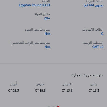
المدن القريبة
العملة
دمنهور (66 كم)
Egyptian Pound (EGP)
مفتاح الدولة
+20
الطاقة الكهربائية
متوسط سعر القهوة
N/A
C
المنطقة الزمنية
متوسط سعر الوجبة (لشخصين)
N/A
GMT +2
متوسط درجة الحرارة
يناير
فبراير
مارس
أبريل
18.3 °C
15.6 °C
13.9 °C
13.3 °C