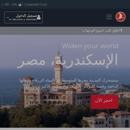
لتخطي إلى المحتوى الرئيسي
Corporate Club
AR
-
QA
Toggle navigation
تسجيل الدخول
or become a member
اطلع على جميع الوجهات
Widen your world
الإسكندرية، مصر
ستسحرك المدينة ببحرها المتوسط ذي المياه الزرقاء ورمالها
الدافئة وقصة كليوباترا الرائعة والإسكندر الأكبر.
احجز الآن