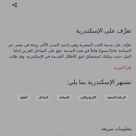
تعرَّف على الإسكندرية
تعرَّف على مدينة الحب المصرية وهي إحدى المدن الأكثر روعة في مصر. تدر
السياحة عائدًا سنويًا هائلاً في هذه المدينة. تقع على الساحل الغربي لدلتا
النيل، حيث يمكنك استنشاق عبق الأطلال القديمة في الإسكندرية. وقد ظلت
الإسكندرية عاصمة للفن والتعليم لآلاف السنين. جدد حبك للحياة أو تعرَّف على
اقرأ المزيد
عالم غامض بزيارة هذه المدينة المذهلة.
تشتهر الإسكندرية بما يلي:
الرعاية الصحية
التاريخ والفن
السباحة
الساحل
الطبخ
معلومات سريعة