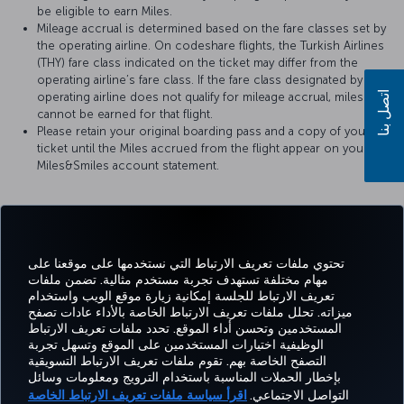
be eligible to earn Miles.
Mileage accrual is determined based on the fare classes set by
the operating airline. On codeshare flights, the Turkish Airlines
(THY) fare class indicated on the ticket may differ from the
operating airline’s fare class. If the fare class designated by the
اتصل بنا
operating airline does not qualify for mileage accrual, miles
cannot be earned for that flight.
Please retain your original boarding pass and a copy of your
ticket until the Miles accrued from the flight appear on your
Miles&Smiles account statement.
For more details, please visit
GOL Airlines
’s official website.
تحتوي ملفات تعريف الارتباط التي نستخدمها على موقعنا على
مهام مختلفة تستهدف تجربة مستخدم مثالية. تضمن ملفات
تعريف الارتباط للجلسة إمكانية زيارة موقع الويب واستخدام
اتساب
Pinterest
Blog
تيك توك
LinkedIn
YouTube
Instagram
Twitter
Facebook
ميزاته. تحلل ملفات تعريف الارتباط الخاصة بالأداء عادات تصفح
المستخدمين وتحسن أداء الموقع. تحدد ملفات تعريف الارتباط
الوظيفية اختيارات المستخدمين على الموقع وتسهل تجربة
التصفح الخاصة بهم. تقوم ملفات تعريف الارتباط التسويقية
Tur
CORPORATE
العروض
الحجز
MILES&SMILES
مساعدة
خبرة
بإخطار الحملات المناسبة باستخدام الترويج ومعلومات وسائل
Airl
CLUB
والوجهات
والإدارة
التواصل الاجتماعي.
اقرأ سياسة ملفات تعريف الارتباط الخاصة