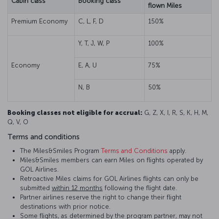
Cabin class
Booking class
flown Miles
Premium Economy
C, L, F, D
150%
Y, T, J, W, P
100%
Economy
E, A, U
75%
N, B
50%
Booking classes not eligible for accrual:
G, Z, X, I, R, S, K, H, M,
Q, V, O
Terms and conditions
The Miles&Smiles Program
Terms and Conditions
apply.
Miles&Smiles members can earn Miles on flights operated by
GOL Airlines.
Retroactive Miles claims for GOL Airlines flights can only be
submitted
within 12 months
following the flight date.
Partner airlines reserve the right to change their flight
destinations with prior notice.
Some flights, as determined by the program partner, may not