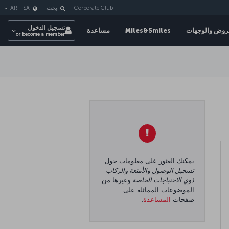
Corporate Club
بحث
SA
-
AR
تسجيل الدخول
روض والوجهات
Miles&Smiles
مساعدة
or become a member
يمكنك العثور على معلومات حول
تسجيل الوصول والأمتعة والركاب
ذوي الاحتياجات الخاصة
وغيرها من
الموضوعات المماثلة على
صفحات
المساعدة
.