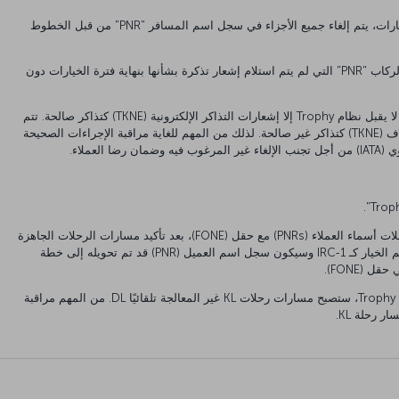
إذا لم يتم استلام إشعار تذكرة بنهاية فترة الخيارات، يتم إلغاء جميع الأجزاء في سجل اسم المسافر "PNR" من قبل الخطوط
يجوز لقسم إدارة الدخل إلغاء سجلات أسماء الركاب "PNR" التي لم يتم استلام إشعار تذكرة بشأنها بنهاية فترة الخيارات دون
بالنسبة إلى بلدان مقدم خدمة الأعمال (BSP)، لا يقبل نظام Trophy إلا إشعارات التذاكر الإلكترونية (TKNE) كتذاكر صالحة. تتم
معالجة إشعارات التذاكر باستخدام أي رمز بخلاف (TKNE) كتذاكر غير صالحة. لذلك من المهم للغاية مراقبة الإجراءات الصحيحة
العملاء.
وفقًا لهذا الإجراء، لكي تتم معالجة KL على سجلات أسماء العملاء (PNRs) مع حقل (FONE)، بعد تأكيد مسارات الرحلات الجاهزة
المرفقة بخيار إصدار التذاكر IRC-2، يجب تقديم الخيار كـ IRC-1 وسيكون سجل اسم العميل (PNR) قد تم تحويله إلى خطة
عندما تنتهي فترة الخيارات المخصصة بواسطة Trophy، ستصبح مسارات رحلات KL غير المعالجة تلقائيًا DL. من المهم مراقبة
 رحلة KL.