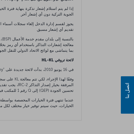
الجوية التركية دون أي إشعار آخر.
تقديم أي إشعار مسبق.
بما يتماشى مع لوائح الاتحاد الدولي للنقل الجوي (IATA) من أجل تجنب الإلغاء غير المرغوب فيه وضمان رضا 
لائحة تروفي HL-KL
في 16 يونيو 2010، بدأت لائحة جديدة على "Trophy".
اتصل بنا
تحسين الجودة (QEP) إلى Q رقم 1 للمكتب في حقل (FONE).
الخيارات، حيث سيتم توفير خيار مختلف لكل مسار