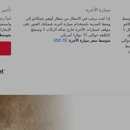
سيارة الأجرة:
تأجير 
والي 29 كم من وسط
إذا كنت ترغب في الانتقال من مطار أوهير شيكاغو إلى
اغو
وسط المدينة باستخدام سيارة أجرة، فيمكنك العثور على
ايربورت اكسبريس" المكوكية. تغادر هذه الحافلات كل 5
موقف لسيارات الأجرة خارج صالة الركاب 5 وستبلغ
الإيجارات 
غرق
التكلفة حوالي 35 دولارا أمريكي.
متوسط س
تسمى "Coach USA Wisconsin" حوالي
متوسط سعر سيارة الأجرة:
USD 35
سط
ك