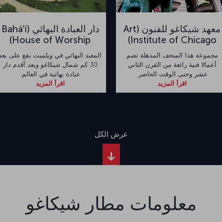
معهد شيكاغو للفنون (Art
دار العبادة البهائي (Bahá'í
House of Worship)
Institute of Chicago)
مجموعة هذا المتحف المذهلة تضم
المعبد البهائي في ويلميت يقع على بعد
أعمالا فنية رائعة من القرن الثاني
30 كم شمال شيكاغو ويعد أقدم دار
عشر وحتى الوقت الحاضر.
عبادة بهائية في العالم.
اقرأ المزيد
اقرأ المزيد
عرض الكل
معلومات مطار شيكاغو