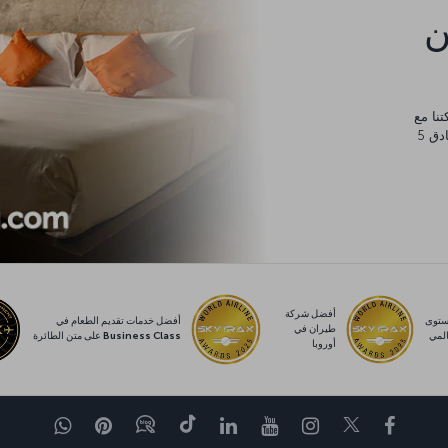
كن
يورو، والتي يمكنك إنفاقها في أي مكان من مساكن عائلية وفنادق 5
أفضل شركة
توى
أفضل خدمات تقديم الطعام في
طيران في
لمي
Business Class على متن الطائرة
أوروبا
Facebook
Twitter
Instagram
YouTube
LinkedIn
تيك توك
Blog
Pinterest
واتساب