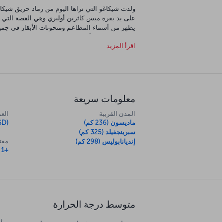
على يد بقرة ميس كاثرين أوليري وهي القصة التي د
يظهر من أسماء المطاعم ومنحوتات الأبقار في جميع أن
اقرأ المزيد
برج ويليس وتنظر من خلال منصة المراقبة الزجاجية،
المربى المائي هو الأفضل من نوعه في العالم أي
مسرح شيكاغو، حيث تشتهر شيكاغو بروعة مسارحها
معلومات سريعة
المدن القريبة
العم
ماديسون (236 كم)
SD)
سبرينجفيلد (325 كم)
مفتا
إنديانابوليس (298 كم)
+1
متوسط درجة الحرارة