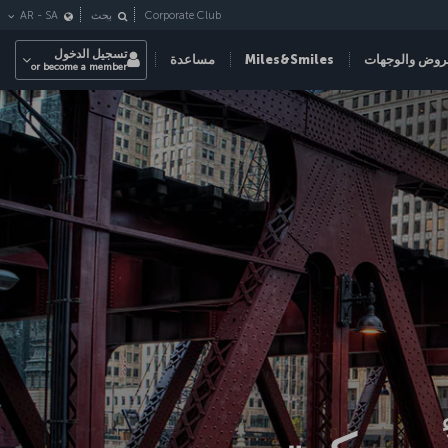
Corporate Club
بحث
SA
-
AR
تسجيل الدخول
روض والوجهات
Miles&Smiles
مساعدة
or become a member