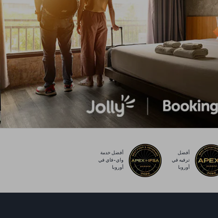
أفضل
أفضل خدمة
ترفيه في
واي-فاي في
أوروبا
أوروبا