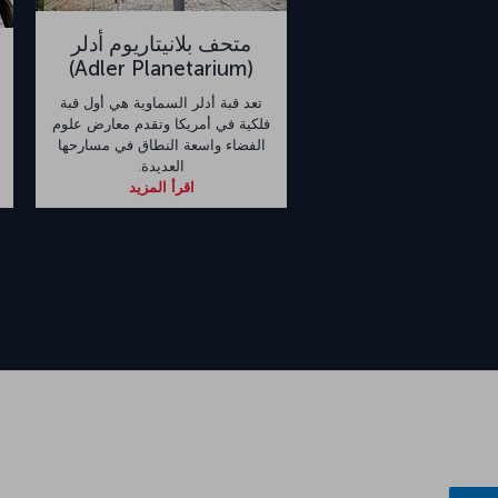
متحف بلانيتاريوم أدلر
(Adler Planetarium)
تعد قبة أدلر السماوية هي أول قبة
فلكية في أمريكا وتقدم معارض علوم
الفضاء واسعة النطاق في مسارحها
العديدة.
اقرأ المزيد