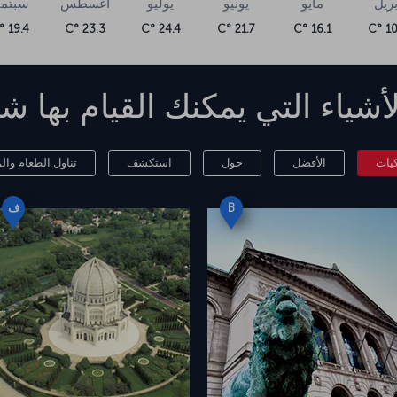
بريل
مايو
يونيو
يوليو
أغسطس
سبتمب
19.4 °C
23.3 °C
24.4 °C
21.7 °C
16.1 °C
10.
أشياء التي يمكنك القيام بها
شي
كيات
الأفضل
حول
استكشف
تناول الطعام وا
B
ف