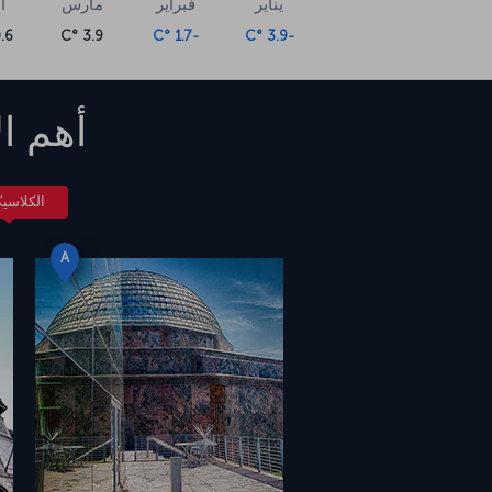
يناير
فبراير
مارس
أ
6 °C
3.9 °C
-1.7 °C
-3.9 °C
أهم ال
الكلاسي
A