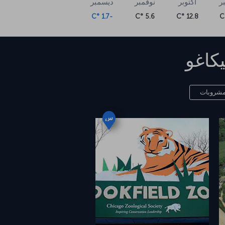
ر
أكتوبر
نوفمبر
ديسمبر
-1.7 °C
5.6 °C
12.8 °C
كاغو
لمشروبات
س