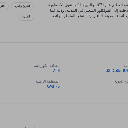
ولدت شيكاغو التي نراها اليوم من رماد حريق شيكاغو العظيم عام 1871، والذي بدأ كما تقول الأسطورة
التاريخ والفن
التر
خلت إلى الفولكلور الشعبي في المدينة، وذلك كما
حاء المدينة. أثناء زيارتك تمتع بالمناظر الرائعة
المدينة
لبحيرة ميشيغان أو استمتع في نيفي بير على البحيرة. ستصيبك الدهشة عندما تصل إلى الطابق 412 في
 كما سيأسرك الفن الذي تفخر به الحديقة الألفية.
ضًا. وفي نهاية المطاف احرص على مشاهدة عرض في
.
لة
الطاقة الكهربائية
A, B
US Dollar (U
ح الدولة
المنطقة الزمنية
GMT -6