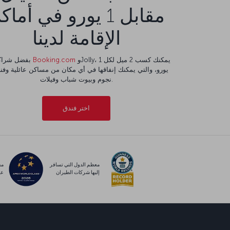
مقابل 1 يورو في أما
الإقامة لدينا
وJolly، يمكنك كسب 2 ميل لكل 1
Booking.com
بفضل شراكتنا مع
نجوم وبيوت شباب وفيلات.
اختر فندق
معظم الدول التي تسافر
مس
إليها شركات الطيران
عا