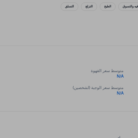
فيه والتسوق
الطبخ
التزلج
التسلق
متوسط سعر القهوة
N/A
متوسط سعر الوجبة (لشخصين)
N/A