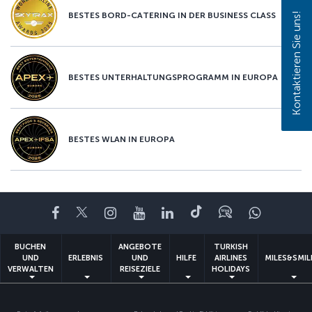
BESTES BORD-CATERING IN DER BUSINESS CLASS
Kontaktieren Sie uns!
BESTES UNTERHALTUNGSPROGRAMM IN EUROPA
BESTES WLAN IN EUROPA
Facebook
Twitter
Instagram
YouTube
LinkedIn
TikTok
Blog
Whatsa
BUCHEN
ANGEBOTE
TURKISH
UND
ERLEBNIS
UND
HILFE
AIRLINES
MILES&SMIL
VERWALTEN
REISEZIELE
HOLIDAYS