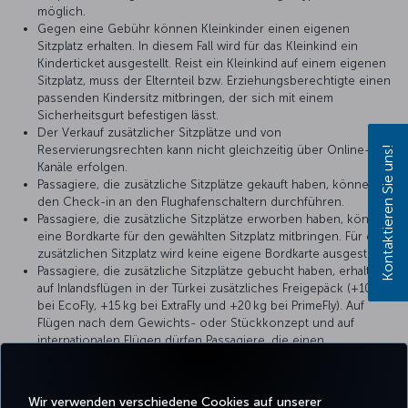
möglich.
Gegen eine Gebühr können Kleinkinder einen eigenen
Sitzplatz erhalten. In diesem Fall wird für das Kleinkind ein
Kinderticket ausgestellt. Reist ein Kleinkind auf einem eigenen
Sitzplatz, muss der Elternteil bzw. Erziehungsberechtigte einen
passenden Kindersitz mitbringen, der sich mit einem
Sicherheitsgurt befestigen lässt.
Der Verkauf zusätzlicher Sitzplätze und von
Reservierungsrechten kann nicht gleichzeitig über Online-
Kontaktieren Sie uns!
Kanäle erfolgen.
Passagiere, die zusätzliche Sitzplätze gekauft haben, können
den Check-in an den Flughafenschaltern durchführen.
Passagiere, die zusätzliche Sitzplätze erworben haben, können
eine Bordkarte für den gewählten Sitzplatz mitbringen. Für den
zusätzlichen Sitzplatz wird keine eigene Bordkarte ausgestellt.
Passagiere, die zusätzliche Sitzplätze gebucht haben, erhalten
auf Inlandsflügen in der Türkei zusätzliches Freigepäck (+10 kg
bei EcoFly, +15 kg bei ExtraFly und +20 kg bei PrimeFly). Auf
Flügen nach dem Gewichts- oder Stückkonzept und auf
internationalen Flügen dürfen Passagiere, die einen
zusätzlichen Sitzplatz gebucht haben, ein weiteres
aufgegebenes Gepäckstück mit maximal 8 kg mitführen.
Wir verwenden verschiedene Cookies auf unserer