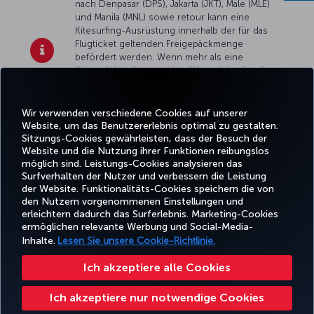
nach Denpasar (DPS), Jakarta (JKT), Male (MLE)
und Manila (MNL) sowie retour kann eine
Kitesurfing-Ausrüstung innerhalb der für das
Flugticket geltenden Freigepäckmenge
befördert werden. Wenn mehr als eine
Kitesurf-Ausrüstung mitgeführt wird oder die
Reise einen Zwischenstopp von mehr als 24
Stunden in Türkiye beinhaltet, fallen
zusätzliche
Gebühren für Sportausrüstung
Wir verwenden verschiedene Cookies auf unserer
an.
Website, um das Benutzererlebnis optimal zu gestalten.
Sitzungs-Cookies gewährleisten, dass der Besuch der
Website und die Nutzung ihrer Funktionen reibungslos
Facebook
Twitter
Instagram
YouTube
LinkedIn
TikTok
Blog
Whatsa
möglich sind. Leistungs-Cookies analysieren das
Surfverhalten der Nutzer und verbessern die Leistung
der Website. Funktionalitäts-Cookies speichern die von
BUCHEN
ANGEBOTE
TURKISH
den Nutzern vorgenommenen Einstellungen und
UND
ERLEBNIS
UND
HILFE
AIRLINES
MILES&SMIL
erleichtern dadurch das Surferlebnis. Marketing-Cookies
VERWALTEN
REISEZIELE
HOLIDAYS
ermöglichen relevante Werbung und Social-Media-
Inhalte.
Lesen Sie unsere Cookie-Richtlinie.
Barrierefreiheit
Impressum
Datenschutz- und Cookie-Richtlinie
Rechtliche Hinweise
Ich akzeptiere alle Cookies
Fluggastrechte
Cookie-Einstellungen ändern
Rechte betroffener Personen in der EU
Ich akzeptiere nur notwendige Cookies
43 0810-222 849