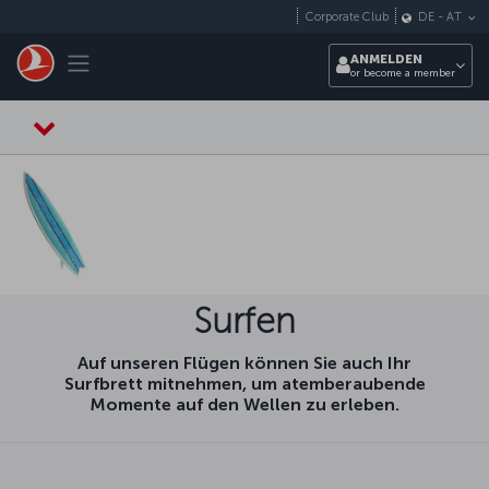
Zum Hauptmenü
Corporate Club
DE
-
AT
Toggle navigation
ANMELDEN
or become a member
Surfen
Auf unseren Flügen können Sie auch Ihr
Surfbrett mitnehmen, um atemberaubende
Momente auf den Wellen zu erleben.