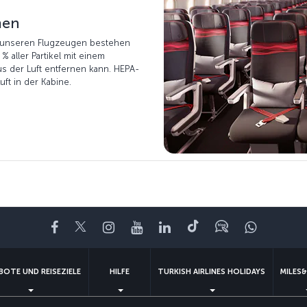
men
 in unseren Flugzeugen bestehen
% aller Partikel mit einem
s der Luft entfernen kann. HEPA-
uft in der Kabine.
Facebook
Twitter
Instagram
YouTube
LinkedIn
TikTok
Blog
Whatsa
BOTE UND REISEZIELE
HILFE
TURKISH AIRLINES HOLIDAYS
MILES&