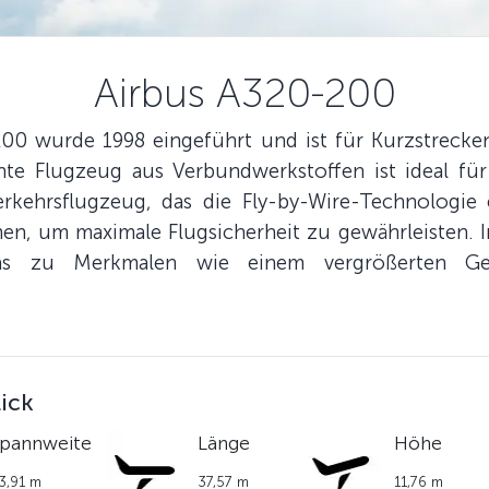
Airbus A320-200
0 wurde 1998 eingeführt und ist für Kurzstreckenf
hte Flugzeug aus Verbundwerkstoffen ist ideal für
kehrsflugzeug, das die Fly-by-Wire-Technologie e
en, um maximale Flugsicherheit zu gewährleisten. 
 was zu Merkmalen wie einem vergrößerten G
lick
pannweite
Länge
Höhe
3,91 m
37,57 m
11,76 m