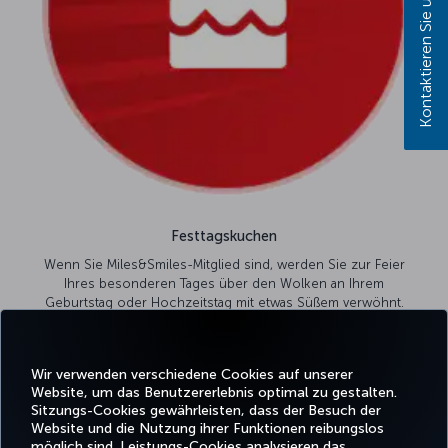
Kontaktieren Sie uns!
skuchen
d sind, werden Sie zur Feier
ber den Wolken an Ihrem
g mit etwas Süßem verwöhnt.
ormationen
Wir verwenden verschiedene Cookies auf unserer
Website, um das Benutzererlebnis optimal zu gestalten.
Sitzungs-Cookies gewährleisten, dass der Besuch der
Website und die Nutzung ihrer Funktionen reibungslos
Facebook
Twitter
Instagram
YouTube
LinkedIn
TikTok
Blog
Whatsa
möglich sind. Leistungs-Cookies analysieren das