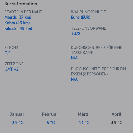
Kurzinformation
STÄDTE IN DER NÄHE
WÄHRUNGSEINHEIT
Maardu (17 km)
Euro (EUR)
Kehra (43 km)
TELEFONVORWAHL
Faldiski (49 km)
+372
STROM
DURCHSCHN. PREIS FÜR EINE
TASSE KAFFE
C,F
N/A
ZEITZONE
DURCHSCHNITT. PREIS FÜR EIN
GMT +2
ESSEN (2 PERSONEN)
N/A
Januar
Februar
März
April
-3.9 °C
-5 °C
-1.1 °C
3.9 °C