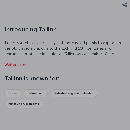
Introducing Tallinn
Tallinn is a relatively small city, but there is still plenty to explore in
the old districts that date to the 13th and 16th centuries and
demand a lot of time in particular. Tallinn was a member of the
Hanseatic League, which was a commercial and defensive
Weiterlesen
confederation of merchant guilds, joining in the 13th century.
Discover this old city, which was made a UNESCO World Heritage
Site in 1997.
Tallinn is known for:
Urban
Kulinarisch
Unterhaltung und Einkaufen
Kunst und Geschichte