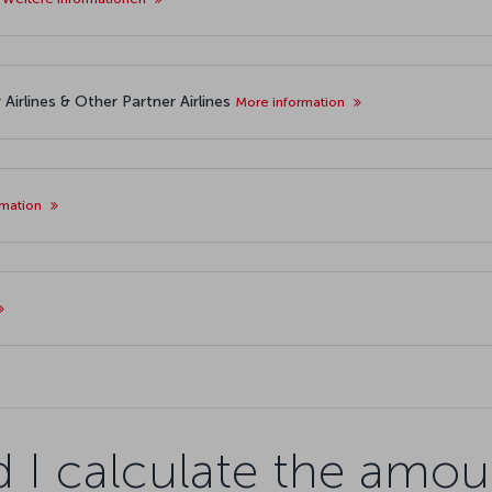
Airlines & Other Partner Airlines
More information
rmation
 I calculate the amou