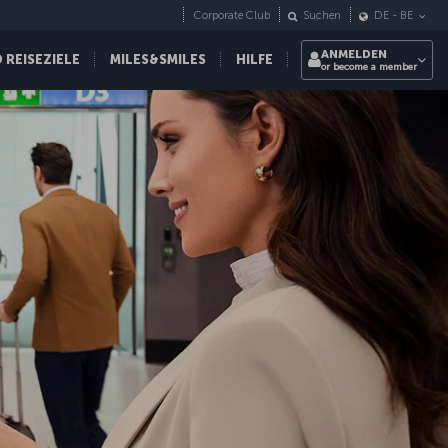
Corporate Club
Suchen
DE
-
BE
ANMELDEN
REISEZIELE
MILES&SMILES
HILFE
or become a member