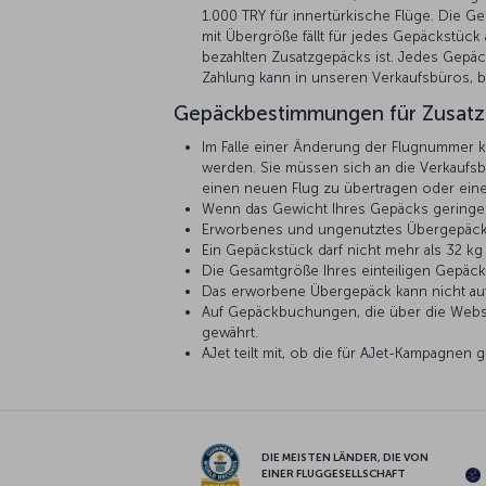
1.000 TRY für innertürkische Flüge. Die G
mit Übergröße fällt für jedes Gepäckstück
bezahlten Zusatzgepäcks ist. Jedes Gepäc
Zahlung kann in unseren Verkaufsbüros, b
Gepäckbestimmungen für Zusatzge
Im Falle einer Änderung der Flugnummer 
werden. Sie müssen sich an die Verkaufs
einen neuen Flug zu übertragen oder eine
Wenn das Gewicht Ihres Gepäcks geringer
Erworbenes und ungenutztes Übergepäck u
Ein Gepäckstück darf nicht mehr als 32 kg
Die Gesamtgröße Ihres einteiligen Gepäcks
Das erworbene Übergepäck kann nicht au
Auf Gepäckbuchungen, die über die Webse
gewährt.
AJet teilt mit, ob die für AJet-Kampagnen
DIE MEISTEN LÄNDER, DIE VON
EINER FLUGGESELLSCHAFT