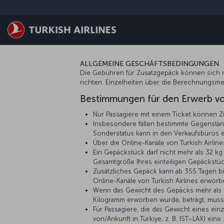
Zum Hauptmenü
ALLGEMEINE GESCHÄFTSBEDINGUNGEN
Die Gebühren für Zusatzgepäck können sich na
richten. Einzelheiten über die Berechnungsme
Bestimmungen für den Erwerb v
Nur Passagiere mit einem Ticket können 
Insbesondere fallen bestimmte Gegenständ
Sonderstatus kann in den Verkaufsbüros
Über die Online-Kanäle von Turkish Airli
Ein Gepäckstück darf nicht mehr als 32 k
Gesamtgröße Ihres einteiligen Gepäckstüc
Zusätzliches Gepäck kann ab 355 Tagen bis
Online-Kanäle von Turkish Airlines erwor
Wenn das Gewicht des Gepäcks mehr als 
Kilogramm erworben wurde, beträgt, muss
Für Passagiere, die das Gewicht eines ein
von/Ankunft in Türkiye, z. B. IST–LAX) ei