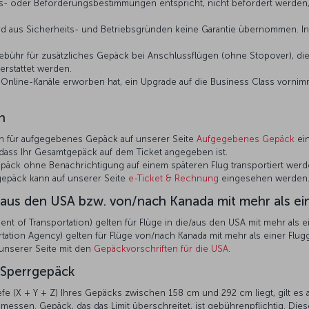
s- oder Beförderungsbestimmungen entspricht, nicht befördert werden, 
 aus Sicherheits- und Betriebsgründen keine Garantie übernommen. In so
ühr für zusätzliches Gepäck bei Anschlussflügen (ohne Stopover), die
erstattet werden.
r Online-Kanäle erworben hat, ein Upgrade auf die Business Class vorni
n
n für aufgegebenes Gepäck auf unserer Seite
Aufgegebenes Gepäck
ei
 dass Ihr Gesamtgepäck auf dem Ticket angegeben ist.
epäck ohne Benachrichtigung auf einem späteren Flug transportiert werd
epäck kann auf unserer Seite
e-Ticket & Rechnung
eingesehen werden
/aus den USA bzw. von/nach Kanada mit mehr als ein
 of Transportation) gelten für Flüge in die/aus den USA mit mehr als eine
ation Agency) gelten für Flüge von/nach Kanada mit mehr als einer Flugges
f unserer Seite mit den
Gepäckvorschriften für die USA
.
Sperrgepäck
e (X + Y + Z) Ihres Gepäcks zwischen 158 cm und 292 cm liegt, gilt es
messen. Gepäck, das das Limit überschreitet, ist gebührenpflichtig. Dies