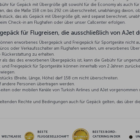
ebühr für Gepäck mit Übergröße gilt sowohl für die Economy als auch fü
 an, das die Maße 158 cm bis 292 cm überschreitet, unabhängig davon, o
kstück, das als Gepäck mit Übergröße gilt, wird separat berechnet, un
eim Check-in am Flughafen oder über unser Callcenter erfolgen.
päck für Flugreisen, die ausschließlich von AJet 
können erworbenes Übergepäck und Freigepäck für Sportgeräte nicht au
büros oder Verkaufsschalter am Flughafen wenden, um erworbenes Überg
 Rückerstattung zu erhalten.
 als das des erworbenen Übergepäcks ist, kann die Gebühr für ungenutz
nd Freigepäck für Sportgeräte können innerhalb von 2 Jahren zurücker
 wiegen.
tücks (Breite, Länge, Höhe) darf 158 cm nicht überschreiten.
f andere Personen übertragen werden.
iten oder mobilen Kanäle von Turkish Airlines und AJet vorgenommen we
 geltenden Rechte und Bedingungen auch für Gepäck gelten, das über die
BESTE
BESTES BORD-
BE
WELTKLASSE
FLUGGESELLSCHAFT
CATERING IN DER
U