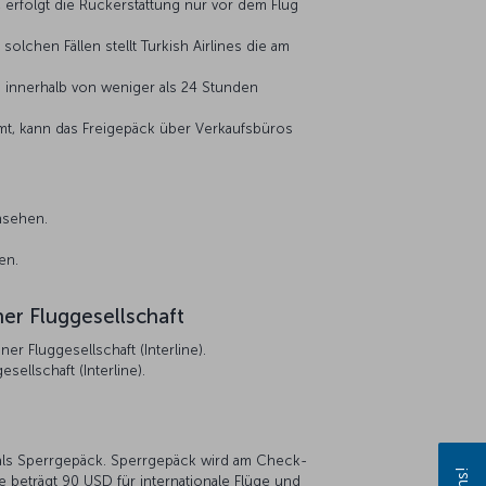
erfolgt die Rückerstattung nur vor dem Flug
lchen Fällen stellt Turkish Airlines die am
 innerhalb von weniger als 24 Stunden
mmt, kann das Freigepäck über Verkaufsbüros
nsehen.
en.
.
er Fluggesellschaft
r Fluggesellschaft (Interline).
ellschaft (Interline).
 als Sperrgepäck. Sperrgepäck wird am Check-
e beträgt 90 USD für internationale Flüge und