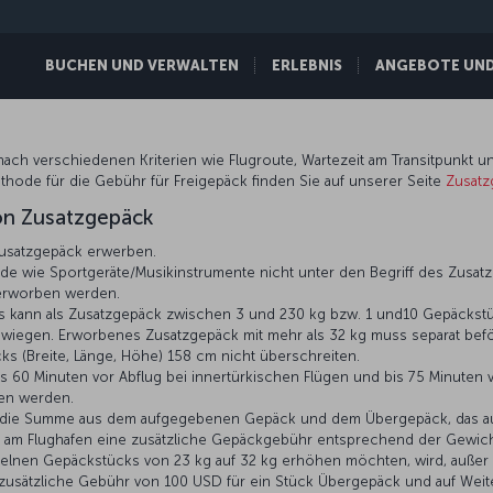
BUCHEN UND VERWALTEN
ERLEBNIS
ANGEBOTE UND 
ch verschiedenen Kriterien wie Flugroute, Wartezeit am Transitpunkt u
thode für die Gebühr für Freigepäck finden Sie auf unserer Seite
Zusatz
on Zusatzgepäck
Zusatzgepäck erwerben.
e wie Sportgeräte/Musikinstrumente nicht unter den Begriff des Zusatz
 erworben werden.
nes kann als Zusatzgepäck zwischen 3 und 230 kg bzw. 1 und10 Gepäcks
g wiegen. Erworbenes Zusatzgepäck mit mehr als 32 kg muss separat befö
ks (Breite, Länge, Höhe) 158 cm nicht überschreiten.
 60 Minuten vor Abflug bei innertürkischen Flügen und bis 75 Minuten vo
ben werden.
die Summe aus dem aufgegebenen Gepäck und dem Übergepäck, das auf 
 am Flughafen eine zusätzliche Gepäckgebühr entsprechend der Gewicht
zelnen Gepäckstücks von 23 kg auf 32 kg erhöhen möchten, wird, außer i
ne zusätzliche Gebühr von 100 USD für ein Stück Übergepäck und auf Weit