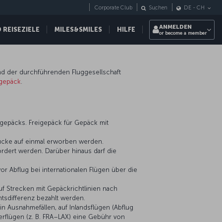
Corporate Club
Suchen
DE
-
CH
ANMELDEN
REISEZIELE
MILES&SMILES
HILFE
or become a member
nd der durchführenden Fluggesellschaft
gepäck
.
gepäcks. Freigepäck für Gepäck mit
tücke auf einmal erworben werden.
rdert werden. Darüber hinaus darf die
r Abflug bei internationalen Flügen über die
Strecken mit Gepäckrichtlinien nach
sdifferenz bezahlt werden.
n Ausnahmefällen, auf Inlandsflügen (Abflug
erflügen (z. B. FRA–LAX) eine Gebühr von