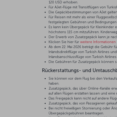
120 USD erhoben.
Für AJet-Flüge mit Transitflügen von Turki
Die Gepäckbestimmungen von AJet gelten f
Für Reisen mit mehr als einer Fluggesells
festgelegten Gebühren und Bedingungen e
Es kann kein Übergepäck für Kleinkinder e
höchstens 115 cm mitzuführen. Kinderwag
Der Erwerb von Zusatzgepäck kann je nac
Klicken Sie hier für
weitere Informationen
Ab dem 22. Mai 2026 beträgt die Gebühr f
Inlandsdirektflüge von Turkish Airlines u
Inlandsanschlussflüge von Turkish Airline
Die Gebühren für Zusatzgepäck können si
Rückerstattungs- und Umtausch
Sie können vor dem Flug bei den Verkaufs
haben.
Zusatzgepäck, das über Online-Kanäle erw
auf allen Flügen erstatten lassen und ein
Das Freigepäck kann nicht auf andere Flüg
Zusatzgepäck, das von Passagieren gekau
Bei nicht freiwilligen Stornierung oder Ä
Übergepäckgebühren beantragen.