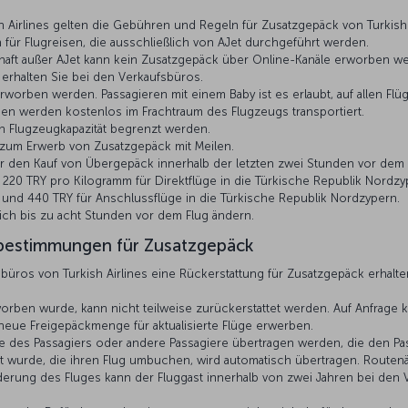
sh Airlines gelten die Gebühren und Regeln für Zusatzgepäck von Turkish 
ür Flugreisen, die ausschließlich von AJet durchgeführt werden.
chaft außer AJet kann kein Zusatzgepäck über Online-Kanäle erworben we
rhalten Sie bei den Verkaufsbüros.
rworben werden. Passagieren mit einem Baby ist es erlaubt, auf allen Fl
en werden kostenlos im Frachtraum des Flugzeugs transportiert.
h Flugzeugkapazität begrenzt werden.
zum Erwerb von Zusatzgepäck mit Meilen.
ür den Kauf von Übergepäck innerhalb der letzten zwei Stunden vor dem 
nd 220 TRY pro Kilogramm für Direktflüge in die Türkische Republik Nordz
s und 440 TRY für Anschlussflüge in die Türkische Republik Nordzypern.
ch bis zu acht Stunden vor dem Flug ändern.
bestimmungen für Zusatzgepäck
büros von Turkish Airlines eine Rückerstattung für Zusatzgepäck erhalt
orben wurde, kann nicht teilweise zurückerstattet werden. Auf Anfrag
e neue Freigepäckmenge für aktualisierte Flüge erwerben.
e des Passagiers oder andere Passagiere übertragen werden, die den Pas
ft wurde, die ihren Flug umbuchen, wird automatisch übertragen. Route
nderung des Fluges kann der Fluggast innerhalb von zwei Jahren bei den V