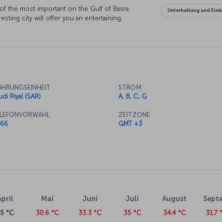
 of the most important on the Gulf of Basra.
Unterhaltung und Eink
sting city will offer you an entertaining,
HRUNGSEINHEIT
STROM
udi Riyal (SAR)
A, B, C, G
LEFONVORWAHL
ZEITZONE
66
GMT +3
April
Mai
Juni
Juli
August
Sept
25 °C
30.6 °C
33.3 °C
35 °C
34.4 °C
31.7 