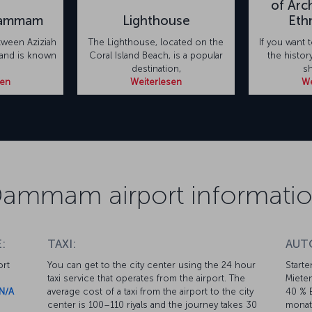
of Arc
Dammam
Lighthouse
Eth
tween Aziziah
The Lighthouse, located on the
If you want
land is known
Coral Island Beach, is a popular
the histo
destination,
sh
sen
Weiterlesen
We
ammam airport informati
:
TAXI:
AUT
ort
You can get to the city center using the 24 hour
Starte
taxi service that operates from the airport. The
Mieten
N/A
average cost of a taxi from the airport to the city
40 % E
center is 100–110 riyals and the journey takes 30
monat