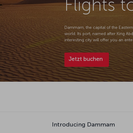
Flights
Dammam, the capital of the Eastern Pr
world. Its port, named after King Ab
interesting city will offer you an ent
Jetzt buchen
Introducing Dammam