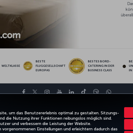
Da
kön
überal
BESTE
BESTES BORD-
BE
WELTKLASSE
FLUGGESELLSCHAFT
CATERING IN DER
U
EUROPAS
BUSINESS CLASS
IN
Facebook
Twitter
Instagram
YouTube
LinkedIn
TikTok
Blog
Whatsa
BOTE UND REISEZIELE
HILFE
TURKISH AIRLINES HOLIDAYS
MILES&
te, um das Benutzererlebnis optimal zu gestalten. Sitzungs-
d die Nutzung ihrer Funktionen reibungslos möglich sind.
utzer und verbessern die Leistung der Website.
rn vorgenommenen Einstellungen und erleichtern dadurch das