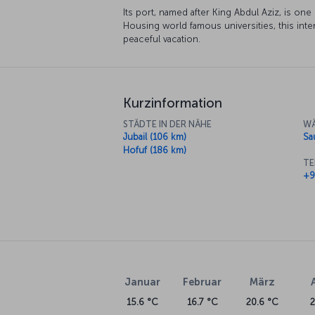
Its port, named after King Abdul Aziz, is one
Housing world famous universities, this intere
peaceful vacation.
Kurzinformation
STÄDTE IN DER NÄHE
WÄ
Jubail (106 km)
Sa
Hofuf (186 km)
TE
+9
Januar
Februar
März
15.6 °C
16.7 °C
20.6 °C