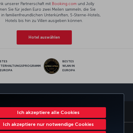
nk unserer Partnerschaft mit
Booking.com
und Jolly
nen Sie für jeden Euro zwei Meilen sammeln, die Sie
l in familienfreundlichen Unterkünften, 5-Sterne-Hotels,
Hotels bis hin zu Villen ausgeben können.
Hotel auswählen
STES
BESTES
NTERHALTUNGSPROGRAMM
WLAN IN
 EUROPA
EUROPA
pp
Ich akzeptiere alle Cookies
SMILES
CORPORATE CLUB
TURKISH AIRLINES
Ich akzeptiere nur notwendige Cookies