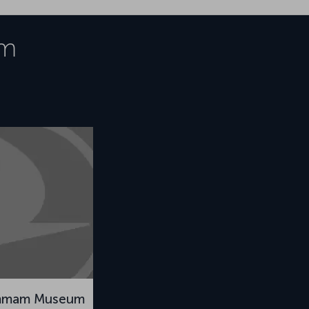
m
mmam Museum