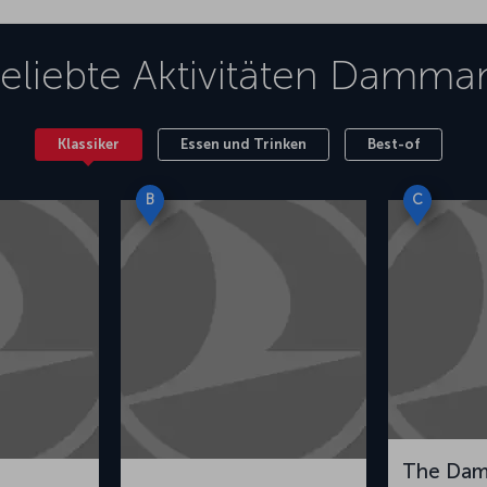
eliebte Aktivitäten
Damma
Klassiker
Essen und Trinken
Best-of
B
C
The Da