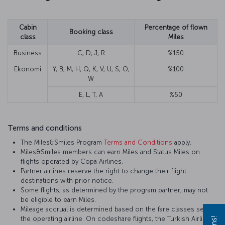
Cabin
Percentage of flown
Booking class
class
Miles
Business
C, D, J, R
%150
Ekonomi
Y, B, M, H, Q, K, V, U, S, O,
%100
W
E, L, T, A
%50
Terms and conditions
The Miles&Smiles Program
Terms and Conditions
apply.
Miles&Smiles members can earn Miles and Status Miles on
flights operated by Copa Airlines.
Partner airlines reserve the right to change their flight
destinations with prior notice.
Some flights, as determined by the program partner, may not
be eligible to earn Miles.
Mileage accrual is determined based on the fare classes set by
the operating airline. On codeshare flights, the Turkish Airlines