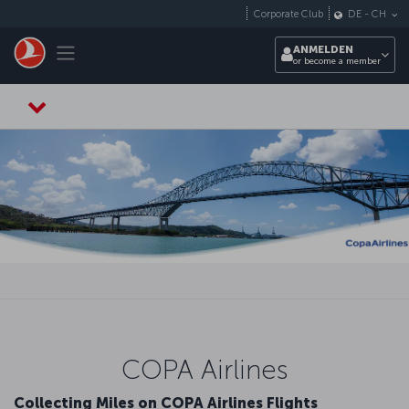
Zum Hauptmenü
Corporate Club
DE
-
CH
Toggle navigation
ANMELDEN
or become a member
COPA Airlines
Collecting Miles on COPA Airlines Flights