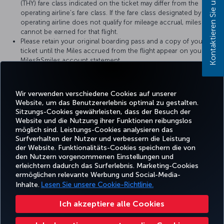
Kontaktieren Sie uns!
(THY) fare class indicated on the ticket may differ from the
operating airline’s fare class. If the fare class designated by the
operating airline does not qualify for mileage accrual, miles
cannot be earned for that flight.
Please retain your original boarding pass and a copy of your
ticket until the Miles accrued from the flight appear on your
Miles&Smiles account statement.
For more details, please visit
Copa Airlines
’ official website.
Wir verwenden verschiedene Cookies auf unserer
Website, um das Benutzererlebnis optimal zu gestalten.
Sitzungs-Cookies gewährleisten, dass der Besuch der
Website und die Nutzung ihrer Funktionen reibungslos
möglich sind. Leistungs-Cookies analysieren das
Surfverhalten der Nutzer und verbessern die Leistung
Facebook
Twitter
Instagram
YouTube
LinkedIn
TikTok
Blog
Whatsa
der Website. Funktionalitäts-Cookies speichern die von
den Nutzern vorgenommenen Einstellungen und
erleichtern dadurch das Surferlebnis. Marketing-Cookies
BUCHEN
ANGEBOTE
TURKISH
ermöglichen relevante Werbung und Social-Media-
UND
ERLEBNIS
UND
HILFE
AIRLINES
MILES&SMIL
VERWALTEN
REISEZIELE
HOLIDAYS
Inhalte.
Lesen Sie unsere Cookie-Richtlinie.
Ich akzeptiere alle Cookies
Barrierefreiheit
Impressum
Datenschutz- und Cookie-Richtlinie
Rechtliche Hinweise