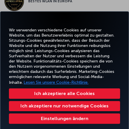
BESTES WLAN IN EUROPA
Wir verwenden verschiedene Cookies auf unserer
Facebook
Twitter
Instagram
YouTube
LinkedIn
TikTok
Blog
Whatsa
Website, um das Benutzererlebnis optimal zu gestalten.
Sitzungs-Cookies gewährleisten, dass der Besuch der
Website und die Nutzung ihrer Funktionen reibungslos
BUCHEN
ANGEBOTE
TURKISH
möglich sind. Leistungs-Cookies analysieren das
UND
ERLEBNIS
UND
HILFE
AIRLINES
MILES&SMIL
VERWALTEN
REISEZIELE
HOLIDAYS
Surfverhalten der Nutzer und verbessern die Leistung
der Website. Funktionalitäts-Cookies speichern die von
den Nutzern vorgenommenen Einstellungen und
erleichtern dadurch das Surferlebnis. Marketing-Cookies
Barrierefreiheit
Impressum
Datenschutz- und Cookie-Richtlinie
Rechtliche Hinweise
ermöglichen relevante Werbung und Social-Media-
Fluggastrechte
Cookie-Einstellungen ändern
Rechte betroffener Personen in der EU
Inhalte.
Lesen Sie unsere Cookie-Richtlinie.
49 69 86 799 849
Ich akzeptiere alle Cookies
Turkish Airlines Copyright © 1996–2025 Die Turkish Airlines Miles&Smiles Mastercard Gold Kreditkarte wird von der Advanzia
Bank S.A. gemäß einer Lizenz von Mastercard International ausgegeben. ¹ Der Mastercard-Wechselkurs, der für Zahlungen
Ich akzeptiere nur notwendige Cookies
in Fremdwährungen verwendet wird, enthält einen Aufschlag. Für weitere Informationen besuchen Sie bitte
https://travelprepaid.mastercard.com/rates
.² Für Bargeldabhebungen am Schalter/am Geldautomaten werden Zinsen
gemäß dem Preisverzeichnis berechnet.
Einstellungen ändern