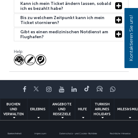
Kann ich mein Ticket ändern lassen, sobald
ich es bezahlt habe?
Kontaktieren Sie uns!
Bis zu welchem Zeitpunkt kann ich mein
Ticket stornieren?
Gibt es einen medizinischen Notdienst am
Flughafen?
Help:
Facebook
Twitter
Instagram
YouTube
LinkedIn
TikTok
Blog
Whatsa
BUCHEN
ANGEBOTE
TURKISH
UND
ERLEBNIS
UND
HILFE
AIRLINES
MILES&SMIL
VERWALTEN
REISEZIELE
HOLIDAYS
Barrierefreiheit
Impressum
Datenschutz- und Cookie-Richtlinie
Rechtliche Hinweise