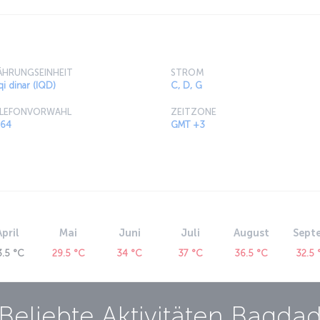
HRUNGSEINHEIT
STROM
qi dinar (IQD)
C, D, G
LEFONVORWAHL
ZEITZONE
64
GMT +3
April
Mai
Juni
Juli
August
Sept
3.5 °C
29.5 °C
34 °C
37 °C
36.5 °C
32.5 
Beliebte Aktivitäten
Bagda