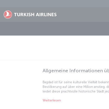
Zum Hauptmenü
Allgemeine Informationen ü
Bagdad ist für seine kulturelle Vielfalt beka
Bevölkerung auf über eine Million anstieg, d
leidet diese prachtvolle historische Stadt j
immer noch möglich, einige der wichtigsten 
Weiterlesen
der Reiseplanung sollten Sie jedoch beim A
Sicherheitslage abklären. Diese geheimnisvo