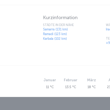
ein Phönix aus der Asche steigen.
Kurzinformation
STÄDTE IN DER NÄHE
WÄ
Samarra (131 km)
Ira
Ramadi (123 km)
TE
Karbala (102 km)
+9
Januar
Februar
März
11 °C
13.5 °C
18 °C
2