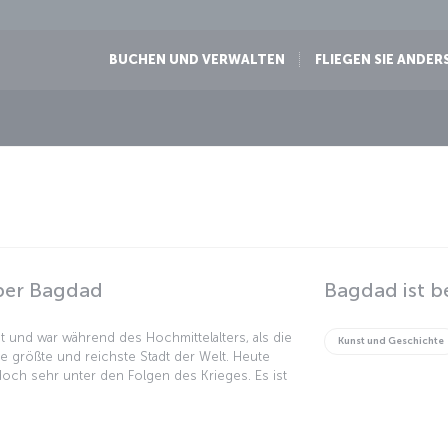
BUCHEN UND VERWALTEN
FLIEGEN SIE ANDER
ber Bagdad
Bagdad ist b
nnt und war während des Hochmittelalters, als die
Kunst und Geschichte
ie größte und reichste Stadt der Welt. Heute
edoch sehr unter den Folgen des Krieges. Es ist
und gut erhaltenen Stätten zu besichtigen; vor
ußenministerium Ihres Landes die aktuelle
lle nahöstliche Stadt wird auch weiterhin wie