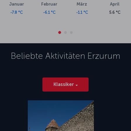
Januar
Februar
März
April
-7.8 °C
-6.1 °C
-1.1 °C
5.6 °C
Beliebte Aktivitäten
Erzurum
Klassiker