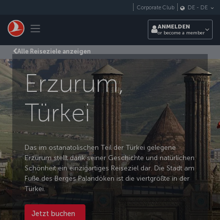
Zum Hauptmenü
Corporate Club
DE
-
DE
Toggle navigation
ANMELDEN
or become a member
Alle Reiseziele anzeigen
Erzurum,
Türkei
Das im ostanatolischen Teil der Türkei gelegene
Erzurum stellt dank seiner Geschichte und natürlichen
Schönheit ein einzigartiges Reiseziel dar. Die Stadt am
Fuße des Berges Palandöken ist die viertgrößte in der
Türkei.
Jetzt buchen