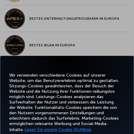
BESTES UNTERHALTUNGSPROGRAMM IN EUROPA
BESTES WLAN IN EUROPA
Wir verwenden verschiedene Cookies auf unserer
Facebook
Twitter
Instagram
YouTube
LinkedIn
TikTok
Blog
Whatsa
Website, um das Benutzererlebnis optimal zu gestalten.
Sitzungs-Cookies gewährleisten, dass der Besuch der
Website und die Nutzung ihrer Funktionen reibungslos
BUCHEN
ANGEBOTE
TURKISH
möglich sind. Leistungs-Cookies analysieren das
UND
ERLEBNIS
UND
HILFE
AIRLINES
MILES&SMIL
VERWALTEN
REISEZIELE
HOLIDAYS
Surfverhalten der Nutzer und verbessern die Leistung
der Website. Funktionalitäts-Cookies speichern die von
den Nutzern vorgenommenen Einstellungen und
erleichtern dadurch das Surferlebnis. Marketing-Cookies
Barrierefreiheit
Impressum
Datenschutz- und Cookie-Richtlinie
Rechtliche Hinweise
ermöglichen relevante Werbung und Social-Media-
Fluggastrechte
Cookie-Einstellungen ändern
Rechte betroffener Personen in der EU
Inhalte.
Lesen Sie unsere Cookie-Richtlinie.